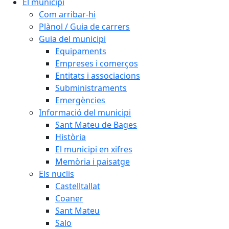
El municipi
Com arribar-hi
Plànol / Guia de carrers
Guia del municipi
Equipaments
Empreses i comerços
Entitats i associacions
Subministraments
Emergències
Informació del municipi
Sant Mateu de Bages
Història
El municipi en xifres
Memòria i paisatge
Els nuclis
Castelltallat
Coaner
Sant Mateu
Salo