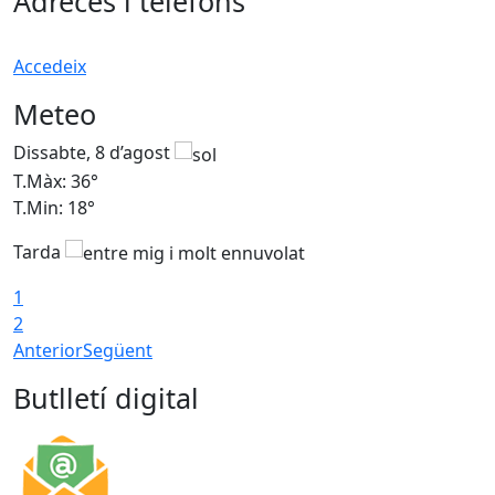
Adreces i telèfons
Accedeix
Meteo
Dissabte, 8 d’agost
D
T.Màx: 36°
T
T.Min: 18°
T
Tarda
1
2
Anterior
Següent
Butlletí digital