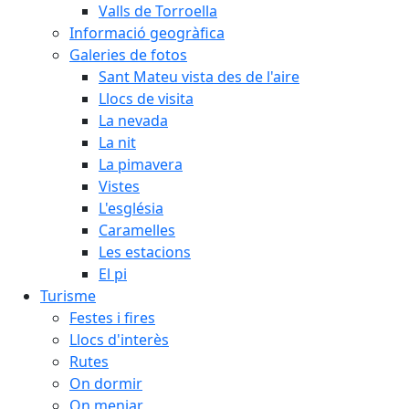
Valls de Torroella
Informació geogràfica
Galeries de fotos
Sant Mateu vista des de l'aire
Llocs de visita
La nevada
La nit
La pimavera
Vistes
L'església
Caramelles
Les estacions
El pi
Turisme
Festes i fires
Llocs d'interès
Rutes
On dormir
On menjar