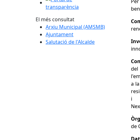
Per
ben
El més consultat
Co
Arxiu Municipal (AMSMB)
ren
Ajuntament
Inv
Salutació de l'Alcalde
inn
Con
del
l'e
a l
res
i 
Nex
Òrg
de 
Dat