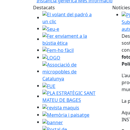
Instància genèrica
Més informació
Destacats
Notícies
El volant del padró a un clic
Sub
Seu-e
aut
Fer enviament a la bústia ètica
Des
sos
Fem-ho fàcil
co
fot
LOGO
Pol
Associació de micropobles de Catalunya
L'a
pro
FUE
mun
PLA ESTRATÈGIC SANT MATEU DE BAGE
La 
revista maquis
Aqu
Memòria i paisatge
INS
banner
Portal de transparència