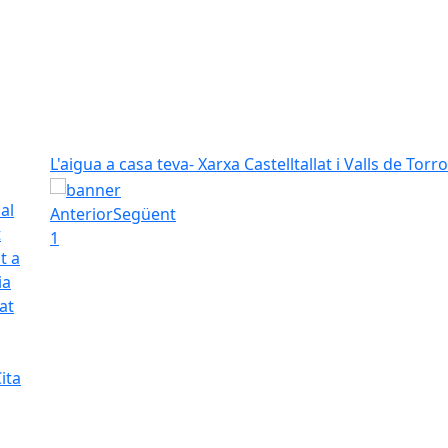
L'aigua a casa teva- Xarxa Castelltallat i Valls de Torro
L'aigua a casa teva- Xarxa Castelltallat i Valls de Torro
al
Anterior
Següent
t
1
t a
ia
at
ita