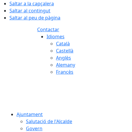
Saltar a la capçalera
Saltar al contingut
Saltar al peu de pàgina
Contactar
Idiomes
Català
Castellà
Anglès
Alemany
Francès
07.08.2026 | 02:04
Ajuntament
Salutació de l'Alcalde
Govern