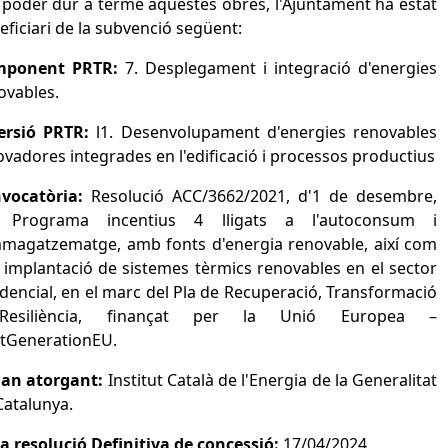
 poder dur a terme aquestes obres, l'Ajuntament ha estat
eficiari de la subvenció següent:
mponent PRTR:
7. Desplegament i integració d'energies
ovables.
ersió PRTR:
l1. Desenvolupament d'energies renovables
ovadores integrades en l'edificació i processos productius
vocatòria:
Resolució ACC/3662/2021, d'1 de desembre,
 Programa incentius 4 lligats a l'autoconsum i
mmagatzematge, amb fonts d'energia renovable, així com
a implantació de sistemes tèrmics renovables en el sector
idencial, en el marc del Pla de Recuperació, Transformació
Resiliència, finançat per la Unió Europea –
tGenerationEU.
an atorgant:
Institut Català de l'Energia de la Generalitat
Catalunya.
a resolució Definitiva de concessió:
17/04/2024