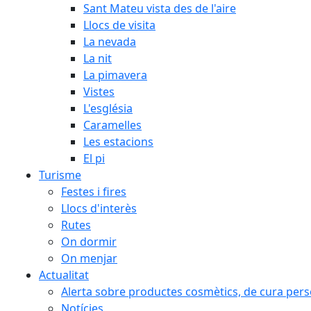
Sant Mateu vista des de l'aire
Llocs de visita
La nevada
La nit
La pimavera
Vistes
L'església
Caramelles
Les estacions
El pi
Turisme
Festes i fires
Llocs d'interès
Rutes
On dormir
On menjar
Actualitat
Alerta sobre productes cosmètics, de cura perso
Notícies