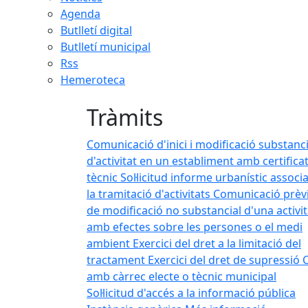
Agenda
Butlletí digital
Butlletí municipal
Rss
Hemeroteca
Tràmits
elltallat i Valls de Torroella
lltallat i Valls de Torroella
Comunicació d'inici i modificació substanci
d'activitat en un establiment amb certifica
tècnic
Sol·licitud informe urbanístic associa
la tramitació d'activitats
Comunicació prèv
de modificació no substancial d'una activit
amb efectes sobre les persones o el medi
ambient
Exercici del dret a la limitació del
tractament
Exercici del dret de supressió
C
amb càrrec electe o tècnic municipal
Sol·licitud d'accés a la informació pública