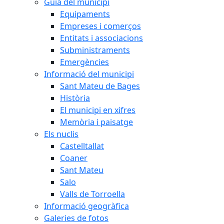
Guia del municipi
Equipaments
Empreses i comerços
Entitats i associacions
Subministraments
Emergències
Informació del municipi
Sant Mateu de Bages
Història
El municipi en xifres
Memòria i paisatge
Els nuclis
Castelltallat
Coaner
Sant Mateu
Salo
Valls de Torroella
Informació geogràfica
Galeries de fotos