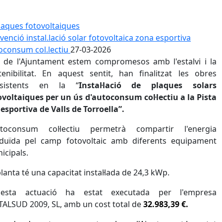
venció instal.lació solar fotovoltaica zona esportiva
oconsum col.lectiu
27-03-2026
 de l'Ajuntament estem compromesos amb l'estalvi i la
tenibilitat. En aquest sentit, han finalitzat les obres
nsistents en la “
Instal·lació de plaques solars
ovoltaiques per un ús d'autoconsum col·lectiu a la Pista
iesportiva de Valls de Torroella”.
utoconsum col·lectiu permetrà compartir l'energia
duïda pel camp fotovoltaic amb diferents equipament
icipals.
S
planta té una capacitat instal·lada de 24,3 kWp.
esta actuació ha estat executada per l'empresa
TALSUD 2009, SL, amb un cost total de
32.983,39 €.