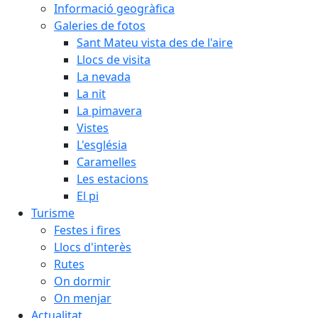
Informació geogràfica
Galeries de fotos
Sant Mateu vista des de l'aire
Llocs de visita
La nevada
La nit
La pimavera
Vistes
L'església
Caramelles
Les estacions
El pi
Turisme
Festes i fires
Llocs d'interès
Rutes
On dormir
On menjar
Actualitat