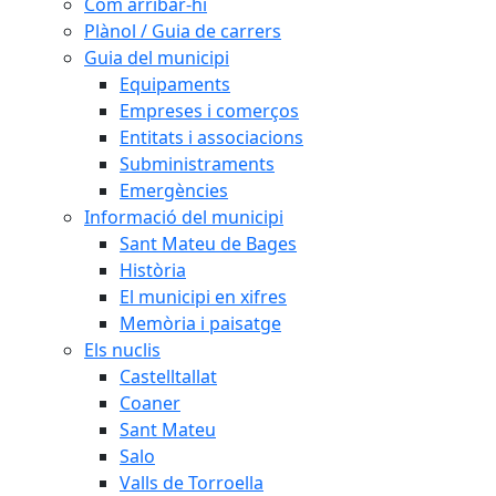
Com arribar-hi
Plànol / Guia de carrers
Guia del municipi
Equipaments
Empreses i comerços
Entitats i associacions
Subministraments
Emergències
Informació del municipi
Sant Mateu de Bages
Història
El municipi en xifres
Memòria i paisatge
Els nuclis
Castelltallat
Coaner
Sant Mateu
Salo
Valls de Torroella