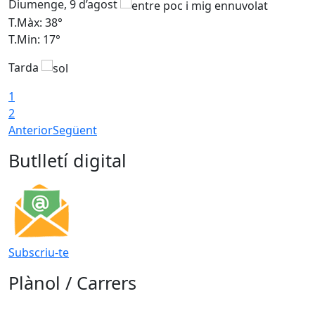
Diumenge, 9 d’agost
D
T.Màx: 38°
T
T.Min: 17°
T
Tarda
T
1
2
Anterior
Següent
Butlletí digital
Subscriu-te
Plànol / Carrers