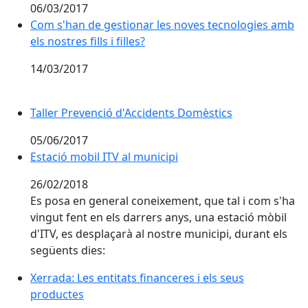
06/03/2017
Com s'han de gestionar les noves tecnologies amb els no
Com s'han de gestionar les noves tecnologies amb
els nostres fills i filles?
14/03/2017
Taller Prevenció d'Accidents Domèstics
05/06/2017
Estació mobil ITV al municipi
Estació mobil ITV al municipi
26/02/2018
Es posa en general coneixement, que tal i com s'ha
vingut fent en els darrers anys, una estació mòbil
d'ITV, es desplaçarà al nostre municipi, durant els
següents dies:
Xerrada: Les entitats financeres i els seus productes
Xerrada: Les entitats financeres i els seus
productes