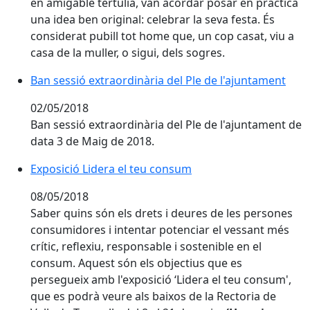
en amigable tertúlia, van acordar posar en pràctica
una idea ben original: celebrar la seva festa. És
considerat pubill tot home que, un cop casat, viu a
casa de la muller, o sigui, dels sogres.
Ban sessió extraordinària del Ple de l'ajuntament
02/05/2018
Ban sessió extraordinària del Ple de l'ajuntament de
data 3 de Maig de 2018.
Exposició Lidera el teu consum
Exposició Lidera el teu consum
08/05/2018
Saber quins són els drets i deures de les persones
consumidores i intentar potenciar el vessant més
crític, reflexiu, responsable i sostenible en el
consum. Aquest són els objectius que es
persegueix amb l'exposició ‘Lidera el teu consum',
que es podrà veure als baixos de la Rectoria de