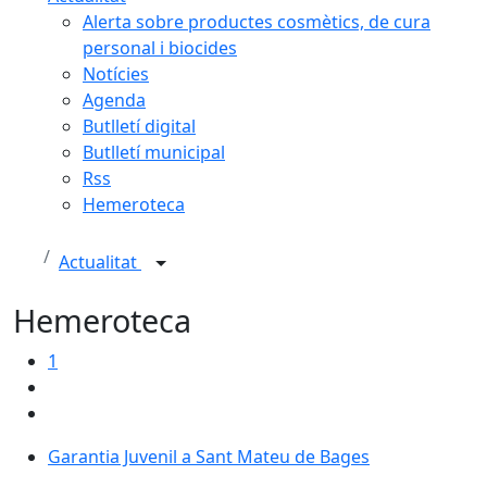
Alerta sobre productes cosmètics, de cura
personal i biocides
Notícies
Agenda
Butlletí digital
Butlletí municipal
Rss
Hemeroteca
Actualitat
Hemeroteca
1
Garantia Juvenil a Sant Mateu de Bages
Garantia Juvenil a Sant Mateu de Bages