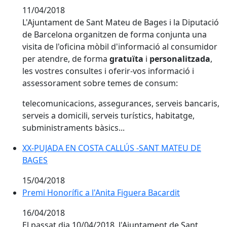
11/04/2018
L'Ajuntament de Sant Mateu de Bages i la Diputació
de Barcelona organitzen de forma conjunta una
visita de l'oficina mòbil d'informació al consumidor
per atendre, de forma
gratuïta
i
personalitzada
,
les vostres consultes i oferir-vos informació i
assessorament sobre temes de consum:
telecomunicacions, assegurances, serveis bancaris,
serveis a domicili, serveis turístics, habitatge,
subministraments bàsics...
XX-PUJADA EN COSTA CALLÚS -SANT MATEU DE
BAGES
15/04/2018
Premi Honorífic a l'Anita Figuera Bacardit
Premi Honorífic a l'Anita Figuera Bacardit
16/04/2018
El passat dia 10/04/2018, l'Ajuntament de Sant