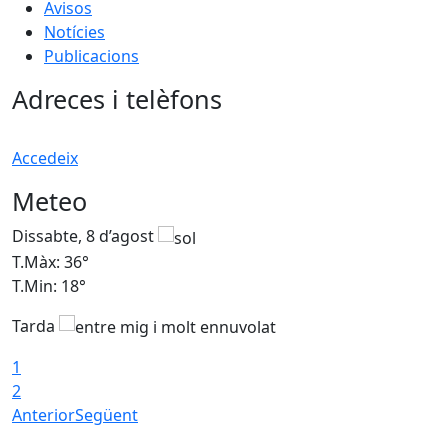
Avisos
Notícies
Publicacions
Adreces i telèfons
Accedeix
Meteo
Dissabte, 8 d’agost
D
T.Màx: 36°
T
T.Min: 18°
T
Tarda
1
2
Anterior
Següent