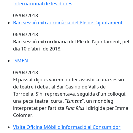
Internacional de les dones
05/04/2018
Ban sessió extraordinària del Ple de l'ajuntament
06/04/2018
Ban sessió extrordinària del Ple de l'ajuntament, pel
dia 10 d'abril de 2018.
ISMEN
ISMEN
09/04/2018
El passat dijous varem poder assistir a una sessió
de teatre i debat al Bar Casino de Valls de
Torroella. S'hi representava, seguida d'un col·loqui,
una peça teatral curta, “
Ismene
”, un monòleg
interpretat per l'artista
Fina Rius
i dirigida per Imma
Colomer.
Visita Oficina Mòbil d'informació al Consumidor
Visita Oficina Mòbil d'informació al Consumidor