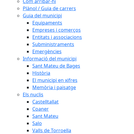
Com arribar-hi
Plànol / Guia de carrers
Guia del municipi
Equipaments
Empreses i comerços
Entitats i associacions
Subministraments
Emergències
Informació del municipi
Sant Mateu de Bages
Història
El municipi en xifres
Memòria i paisatge
Els nuclis
Castelltallat
Coaner
Sant Mateu
Salo
Valls de Torroella