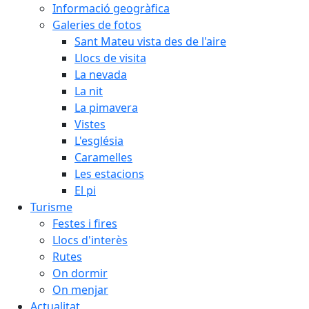
Informació geogràfica
Galeries de fotos
Sant Mateu vista des de l'aire
Llocs de visita
La nevada
La nit
La pimavera
Vistes
L'església
Caramelles
Les estacions
El pi
Turisme
Festes i fires
Llocs d'interès
Rutes
On dormir
On menjar
Actualitat