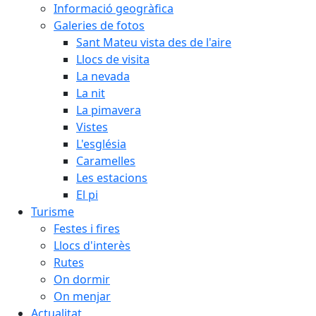
Informació geogràfica
Galeries de fotos
Sant Mateu vista des de l'aire
Llocs de visita
La nevada
La nit
La pimavera
Vistes
L'església
Caramelles
Les estacions
El pi
Turisme
Festes i fires
Llocs d'interès
Rutes
On dormir
On menjar
Actualitat