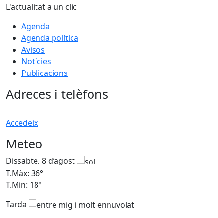
L'actualitat a un clic
Agenda
Agenda política
Avisos
Notícies
Publicacions
Adreces i telèfons
Accedeix
Meteo
Dissabte, 8 d’agost
D
T.Màx: 36°
T
T.Min: 18°
T
Tarda