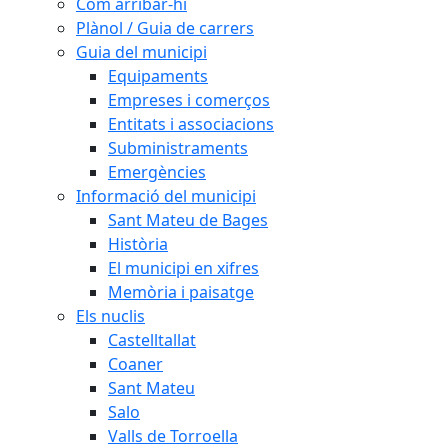
Com arribar-hi
Plànol / Guia de carrers
Guia del municipi
Equipaments
Empreses i comerços
Entitats i associacions
Subministraments
Emergències
Informació del municipi
Sant Mateu de Bages
Història
El municipi en xifres
Memòria i paisatge
Els nuclis
Castelltallat
Coaner
Sant Mateu
Salo
Valls de Torroella