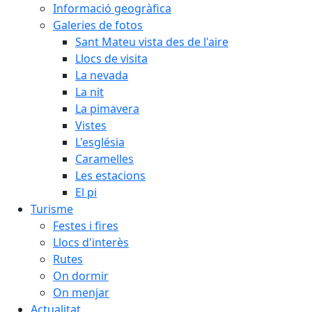
Informació geogràfica
Galeries de fotos
Sant Mateu vista des de l'aire
Llocs de visita
La nevada
La nit
La pimavera
Vistes
L'església
Caramelles
Les estacions
El pi
Turisme
Festes i fires
Llocs d'interès
Rutes
On dormir
On menjar
Actualitat