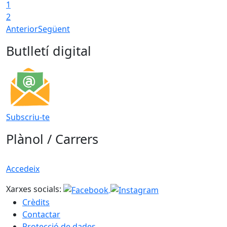
1
2
Anterior
Següent
Butlletí digital
Subscriu-te
Plànol / Carrers
Accedeix
Xarxes socials:
Crèdits
Contactar
Protecció de dades