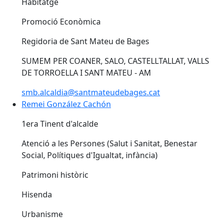
Habitatge
Promoció Econòmica
Regidoria de Sant Mateu de Bages
SUMEM PER COANER, SALO, CASTELLTALLAT, VALLS
DE TORROELLA I SANT MATEU - AM
smb.alcaldia@santmateudebages.cat
Remei González Cachón
Remei González Cachón
1era Tinent d'alcalde
Atenció a les Persones (Salut i Sanitat, Benestar
Social, Polítiques d'Igualtat, infància)
Patrimoni històric
Hisenda
Urbanisme