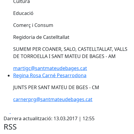
Cultura
Educació
Comerç i Consum
Regidoria de Castelltallat
SUMEM PER COANER, SALO, CASTELLTALLAT, VALLS
DE TORROELLA I SANT MATEU DE BAGES - AM
martigc@santmateudebages.cat
Regina Rosa Carné Pesarrodona
Regina Rosa Carné Pesarrodona
JUNTS PER SANT MATEU DE BGES - CM
carnerprg@santmateudebages.cat
Facebook
X
Darrera actualització: 13.03.2017 | 12:55
RSS