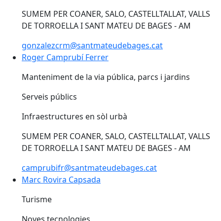
SUMEM PER COANER, SALO, CASTELLTALLAT, VALLS
DE TORROELLA I SANT MATEU DE BAGES - AM
gonzalezcrm@santmateudebages.cat
Roger Camprubí Ferrer
Roger Camprubí Ferrer
Manteniment de la via pública, parcs i jardins
Serveis públics
Infraestructures en sòl urbà
SUMEM PER COANER, SALO, CASTELLTALLAT, VALLS
DE TORROELLA I SANT MATEU DE BAGES - AM
camprubifr@santmateudebages.cat
Marc Rovira Capsada
Marc Rovira Capsada
Turisme
Noves tecnologies