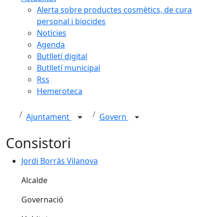
Alerta sobre productes cosmètics, de cura
personal i biocides
Notícies
Agenda
Butlletí digital
Butlletí municipal
Rss
Hemeroteca
Ajuntament
Govern
Consistori
Jordi Borràs Vilanova
Jordi Borràs Vilanova
Alcalde
Governació