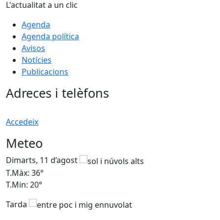
L'actualitat a un clic
Agenda
Agenda política
Avisos
Notícies
Publicacions
Adreces i telèfons
Accedeix
Meteo
Dimarts, 11 d’agost
D
T.Màx: 36°
T
T.Min: 20°
T
Tarda
T