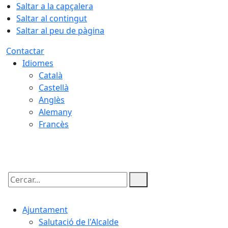
Saltar a la capçalera
Saltar al contingut
Saltar al peu de pàgina
Contactar
Idiomes
Català
Castellà
Anglès
Alemany
Francès
10.08.2026 | 18:55
Cercar:
Ajuntament
Salutació de l'Alcalde