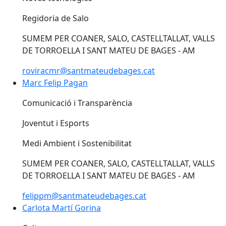
Regidoria de Salo
SUMEM PER COANER, SALO, CASTELLTALLAT, VALLS
DE TORROELLA I SANT MATEU DE BAGES - AM
roviracmr@santmateudebages.cat
Marc Felip Pagan
Marc Felip Pagan
Comunicació i Transparència
Joventut i Esports
Medi Ambient i Sostenibilitat
SUMEM PER COANER, SALO, CASTELLTALLAT, VALLS
DE TORROELLA I SANT MATEU DE BAGES - AM
felippm@santmateudebages.cat
Carlota Martí Gorina
Carlota Martí Gorina