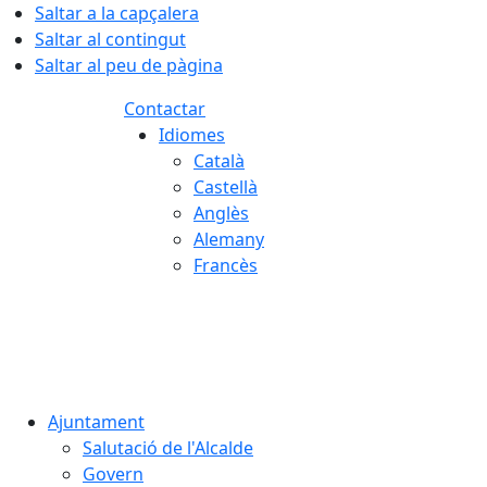
Saltar a la capçalera
Saltar al contingut
Saltar al peu de pàgina
Contactar
Idiomes
Català
Castellà
Anglès
Alemany
Francès
08.08.2026 | 08:22
Ajuntament
Salutació de l'Alcalde
Govern