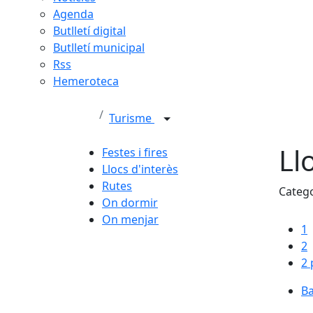
Agenda
Butlletí digital
Butlletí municipal
Rss
Hemeroteca
Turisme
Ll
Festes i fires
Llocs d'interès
Rutes
Categ
On dormir
On menjar
1
2
2 
Ba