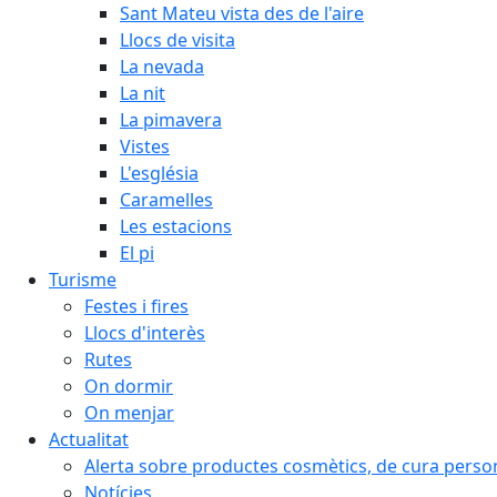
Sant Mateu vista des de l'aire
Llocs de visita
La nevada
La nit
La pimavera
Vistes
L'església
Caramelles
Les estacions
El pi
Turisme
Festes i fires
Llocs d'interès
Rutes
On dormir
On menjar
Actualitat
Alerta sobre productes cosmètics, de cura person
Notícies