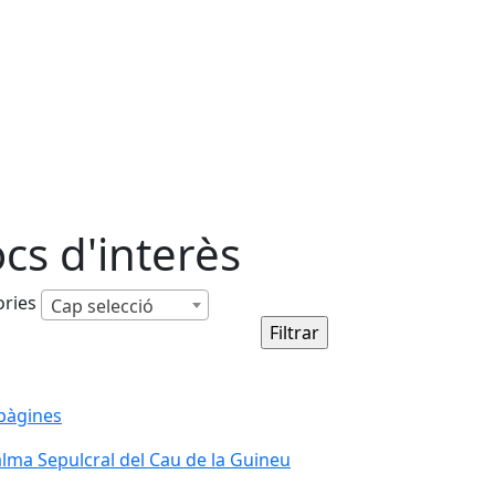
ocs d'interès
ories
Cap selecció
pàgines
lma Sepulcral del Cau de la Guineu