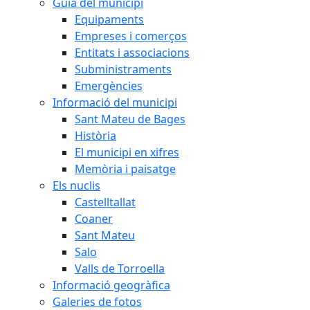
Guia del municipi
Equipaments
Empreses i comerços
Entitats i associacions
Subministraments
Emergències
Informació del municipi
Sant Mateu de Bages
Història
El municipi en xifres
Memòria i paisatge
Els nuclis
Castelltallat
Coaner
Sant Mateu
Salo
Valls de Torroella
Informació geogràfica
Galeries de fotos