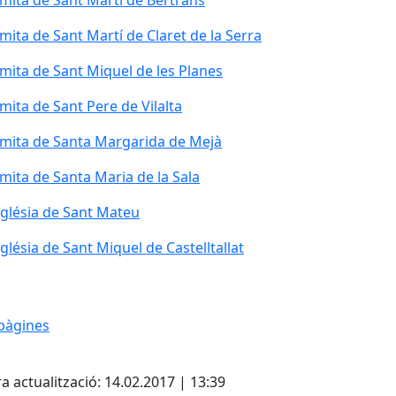
mita de Sant Martí de Bertrans
mita de Sant Martí de Claret de la Serra
mita de Sant Miquel de les Planes
mita de Sant Pere de Vilalta
mita de Santa Margarida de Mejà
mita de Santa Maria de la Sala
glésia de Sant Mateu
glésia de Sant Mateu
glésia de Sant Miquel de Castelltallat
glésia de Sant Miquel de Castelltallat
pàgines
cebook
X
a actualització: 14.02.2017 | 13:39