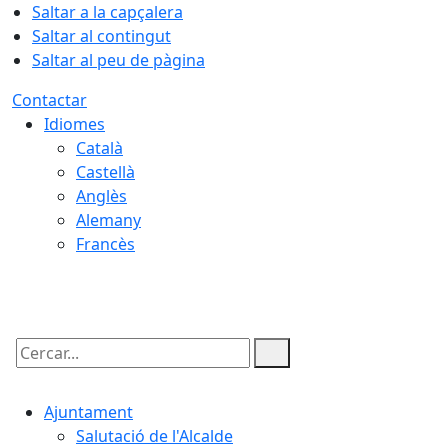
Saltar a la capçalera
Saltar al contingut
Saltar al peu de pàgina
Contactar
Idiomes
Català
Castellà
Anglès
Alemany
Francès
06.08.2026 | 00:37
Cercar:
Ajuntament
Salutació de l'Alcalde