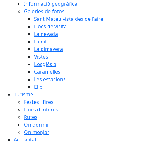
Informació geogràfica
Galeries de fotos
Sant Mateu vista des de l'aire
Llocs de visita
La nevada
La nit
La pimavera
Vistes
L'església
Caramelles
Les estacions
El pi
Turisme
Festes i fires
Llocs d'interès
Rutes
On dormir
On menjar
Actualitat