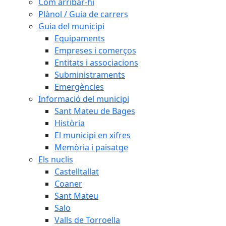
Com arribar-hi
Plànol / Guia de carrers
Guia del municipi
Equipaments
Empreses i comerços
Entitats i associacions
Subministraments
Emergències
Informació del municipi
Sant Mateu de Bages
Història
El municipi en xifres
Memòria i paisatge
Els nuclis
Castelltallat
Coaner
Sant Mateu
Salo
Valls de Torroella