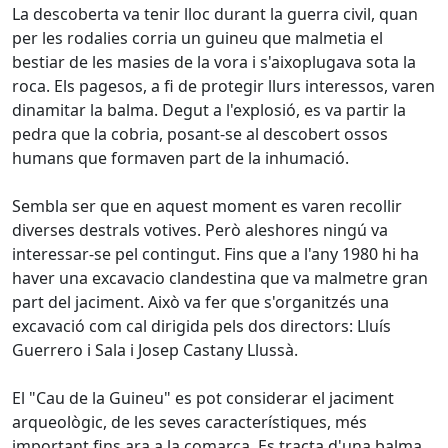
La descoberta va tenir lloc durant la guerra civil, quan
per les rodalies corria un guineu que malmetia el
bestiar de les masies de la vora i s'aixoplugava sota la
roca. Els pagesos, a fi de protegir llurs interessos, varen
dinamitar la balma. Degut a l'explosió, es va partir la
pedra que la cobria, posant-se al descobert ossos
humans que formaven part de la inhumació.
Sembla ser que en aquest moment es varen recollir
diverses destrals votives. Però aleshores ningú va
interessar-se pel contingut. Fins que a l'any 1980 hi ha
haver una excavacio clandestina que va malmetre gran
part del jaciment. Això va fer que s'organitzés una
excavació com cal dirigida pels dos directors: Lluís
Guerrero i Sala i Josep Castany Llussà.
El "Cau de la Guineu" es pot considerar el jaciment
arqueològic, de les seves característiques, més
important fins ara a la comarca. Es tracta d'una balma