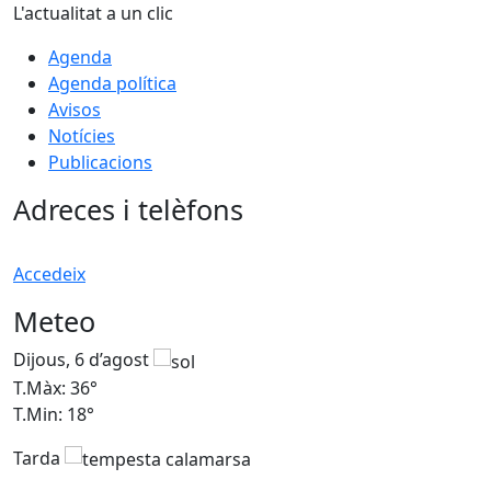
L'actualitat a un clic
Agenda
Agenda política
Avisos
Notícies
Publicacions
Adreces i telèfons
Accedeix
Meteo
Dijous, 6 d’agost
D
T.Màx: 36°
T
T.Min: 18°
T
Tarda
T