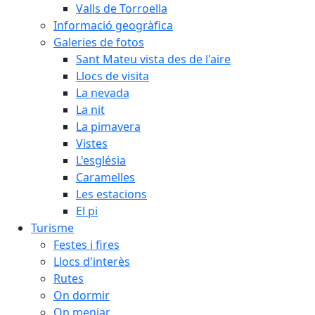
Valls de Torroella
Informació geogràfica
Galeries de fotos
Sant Mateu vista des de l'aire
Llocs de visita
La nevada
La nit
La pimavera
Vistes
L'església
Caramelles
Les estacions
El pi
Turisme
Festes i fires
Llocs d'interès
Rutes
On dormir
On menjar