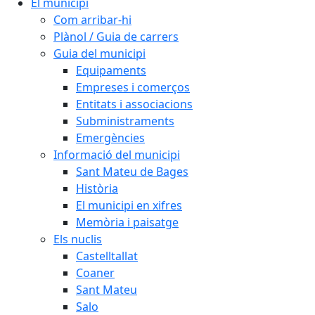
El municipi
Com arribar-hi
Plànol / Guia de carrers
Guia del municipi
Equipaments
Empreses i comerços
Entitats i associacions
Subministraments
Emergències
Informació del municipi
Sant Mateu de Bages
Història
El municipi en xifres
Memòria i paisatge
Els nuclis
Castelltallat
Coaner
Sant Mateu
Salo