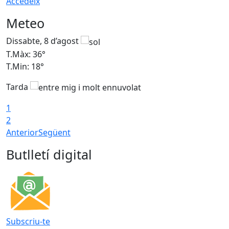
Accedeix
Meteo
Dissabte, 8 d’agost
D
T.Màx: 36°
T
T.Min: 18°
T
Tarda
1
2
Anterior
Següent
Butlletí digital
Subscriu-te