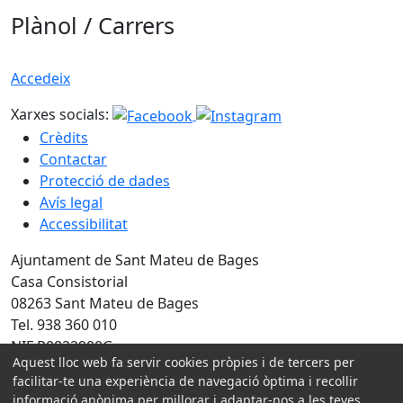
Plànol / Carrers
Accedeix
Xarxes socials:
Crèdits
Contactar
Protecció de dades
Avís legal
Accessibilitat
Ajuntament de Sant Mateu de Bages
Casa Consistorial
08263 Sant Mateu de Bages
Tel. 938 360 010
NIF P0822900G
Aquest lloc web fa servir cookies pròpies i de tercers per
facilitar-te una experiència de navegació òptima i recollir
Amb la col·laboració de:
informació anònima per millorar i adaptar-nos a les teves