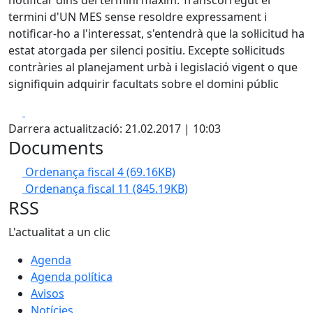
notificar dins del termini màxim: Transcorregut el
termini d'UN MES sense resoldre expressament i
notificar-ho a l'interessat, s'entendrà que la sol·licitud ha
estat atorgada per silenci positiu. Excepte sol·licituds
contràries al planejament urbà i legislació vigent o que
signifiquin adquirir facultats sobre el domini públic
Facebook
X
Darrera actualització: 21.02.2017 | 10:03
Documents
Ordenança fiscal 4
(69.16KB)
Ordenança fiscal 11
(845.19KB)
RSS
L'actualitat a un clic
Agenda
Agenda política
Avisos
Notícies