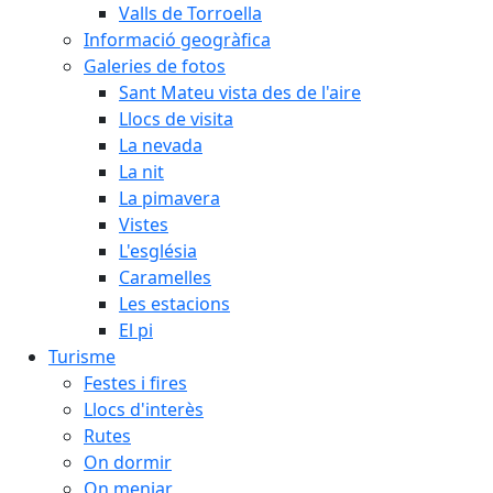
Valls de Torroella
Informació geogràfica
Galeries de fotos
Sant Mateu vista des de l'aire
Llocs de visita
La nevada
La nit
La pimavera
Vistes
L'església
Caramelles
Les estacions
El pi
Turisme
Festes i fires
Llocs d'interès
Rutes
On dormir
On menjar