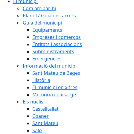
El municipi
Com arribar-hi
Plànol / Guia de carrers
Guia del municipi
Equipaments
Empreses i comerços
Entitats i associacions
Subministraments
Emergències
Informació del municipi
Sant Mateu de Bages
Història
El municipi en xifres
Memòria i paisatge
Els nuclis
Castelltallat
Coaner
Sant Mateu
Salo