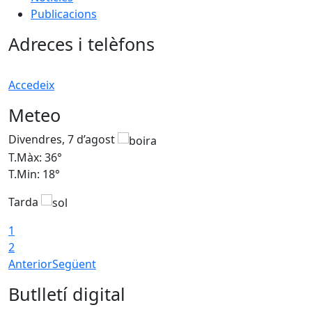
Publicacions
Adreces i telèfons
Accedeix
Meteo
Divendres, 7 d’agost
D
T.Màx: 36°
T
T.Min: 18°
T
Tarda
T
1
2
Anterior
Següent
Butlletí digital