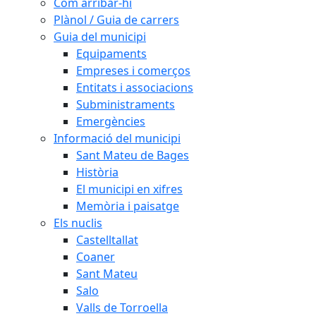
Com arribar-hi
Plànol / Guia de carrers
Guia del municipi
Equipaments
Empreses i comerços
Entitats i associacions
Subministraments
Emergències
Informació del municipi
Sant Mateu de Bages
Història
El municipi en xifres
Memòria i paisatge
Els nuclis
Castelltallat
Coaner
Sant Mateu
Salo
Valls de Torroella