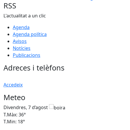
RSS
L'actualitat a un clic
Agenda
Agenda política
Avisos
Notícies
Publicacions
Adreces i telèfons
Accedeix
Meteo
Divendres, 7 d’agost
D
T.Màx: 36°
T
T.Min: 18°
T