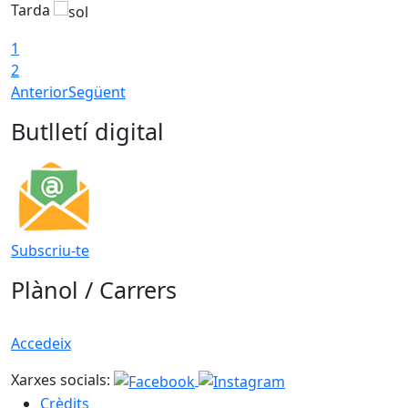
Tarda
T
1
2
Anterior
Següent
Butlletí digital
Subscriu-te
Plànol / Carrers
Accedeix
Xarxes socials:
Crèdits