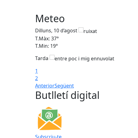
Meteo
Dilluns, 10 d’agost
T.Màx: 37°
T.Min: 19°
Tarda
1
2
Anterior
Següent
Butlletí digital
Subscriu-te