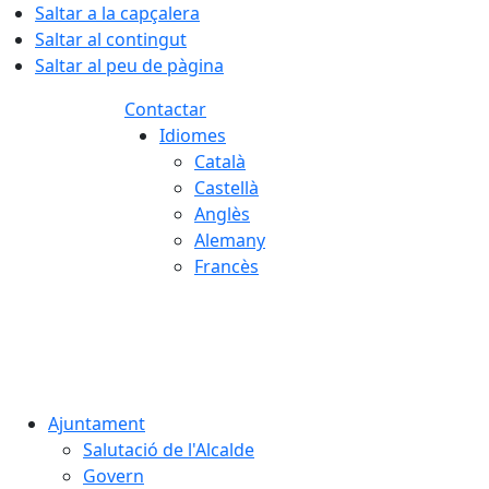
Saltar a la capçalera
Saltar al contingut
Saltar al peu de pàgina
Contactar
Idiomes
Català
Castellà
Anglès
Alemany
Francès
10.08.2026 | 04:04
Ajuntament
Salutació de l'Alcalde
Govern