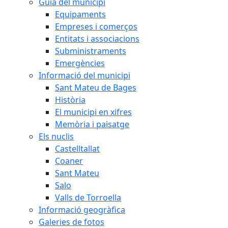
Guia del municipi
Equipaments
Empreses i comerços
Entitats i associacions
Subministraments
Emergències
Informació del municipi
Sant Mateu de Bages
Història
El municipi en xifres
Memòria i paisatge
Els nuclis
Castelltallat
Coaner
Sant Mateu
Salo
Valls de Torroella
Informació geogràfica
Galeries de fotos