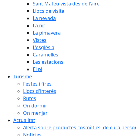
Sant Mateu vista des de l'aire
Llocs de visita
La nevada
La nit
La pimavera
Vistes
L'església
Caramelles
Les estacions
El pi
Turisme
Festes i fires
Llocs d'interès
Rutes
On dormir
On menjar
Actualitat
Alerta sobre productes cosmètics, de cura person
Notícies