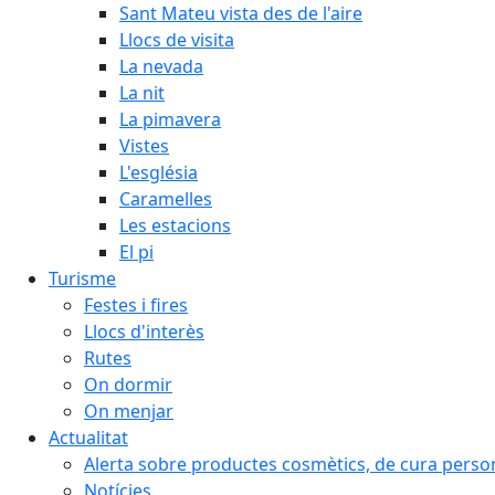
Sant Mateu vista des de l'aire
Llocs de visita
La nevada
La nit
La pimavera
Vistes
L'església
Caramelles
Les estacions
El pi
Turisme
Festes i fires
Llocs d'interès
Rutes
On dormir
On menjar
Actualitat
Alerta sobre productes cosmètics, de cura person
Notícies