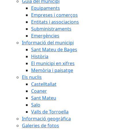
Guia del municipi
Equipaments
Empreses i comerços
Entitats i associacions
Subministraments
Emergències
Informació del municipi
Sant Mateu de Bages
Història
El municipi en xifres
Memòria i paisatge
Els nuclis
Castelltallat
Coaner
Sant Mateu
Salo
Valls de Torroella
Informació geogràfica
Galeries de fotos