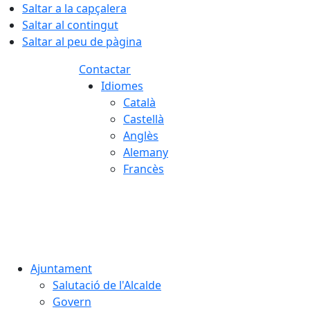
Saltar a la capçalera
Saltar al contingut
Saltar al peu de pàgina
Contactar
Idiomes
Català
Castellà
Anglès
Alemany
Francès
08.08.2026 | 02:00
Ajuntament
Salutació de l'Alcalde
Govern