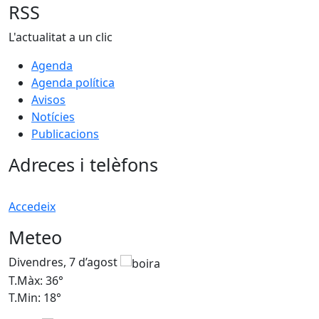
RSS
L'actualitat a un clic
Agenda
Agenda política
Avisos
Notícies
Publicacions
Adreces i telèfons
Accedeix
Meteo
Divendres, 7 d’agost
D
T.Màx: 36°
T
T.Min: 18°
T