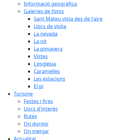
Informació geogràfica
Galeries de fotos
Sant Mateu vista des de l'aire
Llocs de visita
La nevada
La nit
La pimavera
Vistes
L'església
Caramelles
Les estacions
El pi
Turisme
Festes i fires
Llocs d'interès
Rutes
On dormir
On menjar
Actualitat