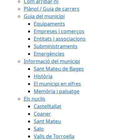
Com arribar-hi
Plànol / Guia de carrers
Guia del municipi
Equipaments
Empreses i comerços
Entitats i associacions
Subministraments
Emergències
Informació del municipi
Sant Mateu de Bages
Història
El municipi en xifres
Memòria i paisatge
Els nuclis
Castelltallat
Coaner
Sant Mateu
Salo
Valls de Torroella