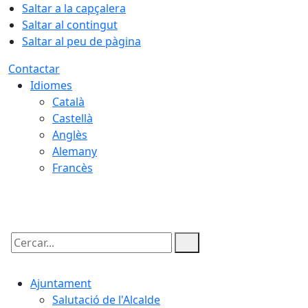
Saltar a la capçalera
Saltar al contingut
Saltar al peu de pàgina
Contactar
Idiomes
Català
Castellà
Anglès
Alemany
Francès
07.08.2026 | 04:12
Cercar:
Ajuntament
Salutació de l'Alcalde