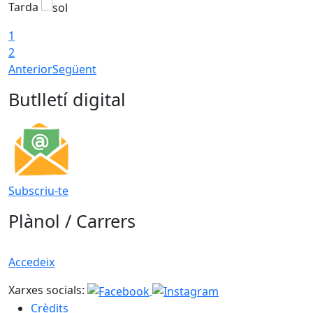
Tarda
T
1
2
Anterior
Següent
Butlletí digital
Subscriu-te
Plànol / Carrers
Accedeix
Xarxes socials:
Crèdits