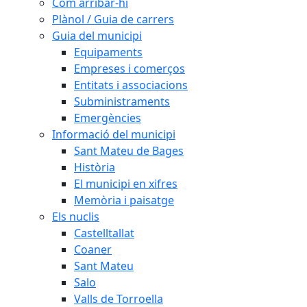
Com arribar-hi
Plànol / Guia de carrers
Guia del municipi
Equipaments
Empreses i comerços
Entitats i associacions
Subministraments
Emergències
Informació del municipi
Sant Mateu de Bages
Història
El municipi en xifres
Memòria i paisatge
Els nuclis
Castelltallat
Coaner
Sant Mateu
Salo
Valls de Torroella