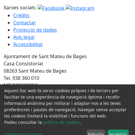
Xarxes socials:
Crèdits
Contactar
Protecció de dades
Avís legal
Accessibilitat
Ajuntament de Sant Mateu de Bages
Casa Consistorial
08263 Sant Mateu de Bages
Tel. 938 360 010
NIF P0822900G
Aquest lloc web fa servir cookies pròpies i de tercers per
facilitar-te una experiència de navegació òptima i recollir
Amb la col·laboració de:
informació anònima per millorar i adaptar-nos a les teves
preferències i pautes de navegació. Navegar sense acceptar
les cookies limitarà la visibilitat i funcions del web.
Podeu consultar la
política de cookies
.
Configurar opcions
...
Rebutja
Acceptar