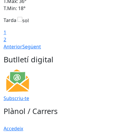
T.Màx: 36°
T
T.Min: 18°
T
Tarda
T
1
2
Anterior
Següent
Butlletí digital
Subscriu-te
Plànol / Carrers
Accedeix