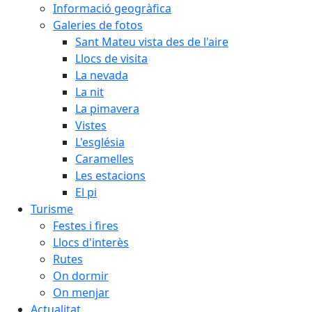
Informació geogràfica
Galeries de fotos
Sant Mateu vista des de l'aire
Llocs de visita
La nevada
La nit
La pimavera
Vistes
L'església
Caramelles
Les estacions
El pi
Turisme
Festes i fires
Llocs d'interès
Rutes
On dormir
On menjar
Actualitat