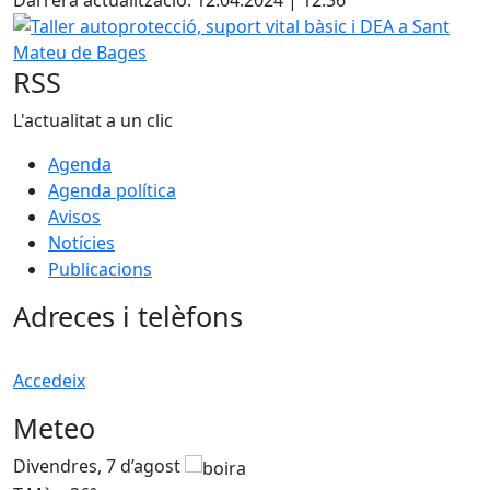
Darrera actualització: 12.04.2024 | 12:36
Taller autoprotecció, suport vital bàsic i DEA a Sant Mate
RSS
L'actualitat a un clic
Agenda
Agenda política
Avisos
Notícies
Publicacions
Adreces i telèfons
Accedeix
Meteo
Divendres, 7 d’agost
D