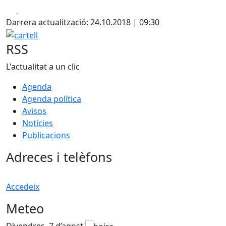
Facebook
X
Darrera actualització: 24.10.2018 | 09:30
cartell
RSS
L'actualitat a un clic
Agenda
Agenda política
Avisos
Notícies
Publicacions
Adreces i telèfons
Accedeix
Meteo
Divendres, 7 d’agost
D