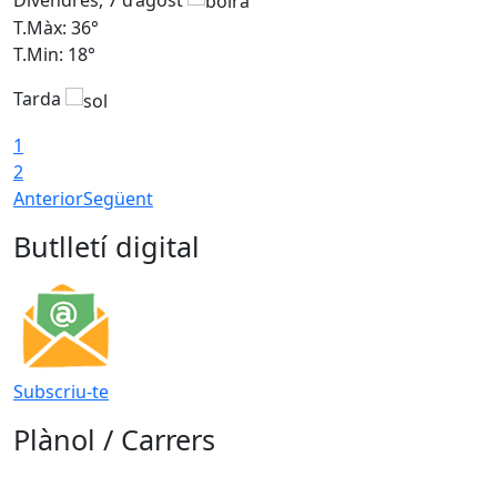
T.Màx: 36°
T
T.Min: 18°
T
Tarda
T
1
2
Anterior
Següent
Butlletí digital
Subscriu-te
Plànol / Carrers