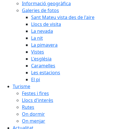
Informació geogràfica
Galeries de fotos
Sant Mateu vista des de l'aire
Llocs de visita
La nevada
La nit
La pimavera
Vistes
L'església
Caramelles
Les estacions
El pi
Turisme
Festes i fires
Llocs d'interès
Rutes
On dormir
On menjar
Actualitat