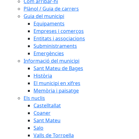
Com arribar-hi
Plànol / Guia de carrers
Guia del municipi
Equipaments
Empreses i comerços
Entitats i associacions
Subministraments
Emergències
Informació del municipi
Sant Mateu de Bages
Història
El municipi en xifres
Memòria i paisatge
Els nuclis
Castelltallat
Coaner
Sant Mateu
Salo
Valls de Torroella