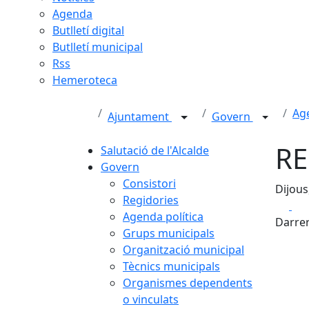
Agenda
Butlletí digital
Butlletí municipal
Rss
Hemeroteca
Age
Ajuntament
Govern
RE
Salutació de l'Alcalde
Govern
Consistori
Dijous
Regidories
Fa
Agenda política
Darrer
Grups municipals
Organització municipal
Tècnics municipals
Organismes dependents
o vinculats