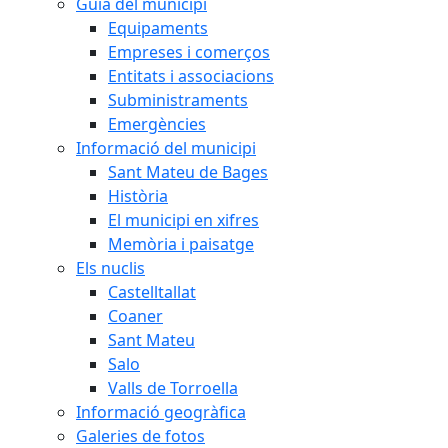
Guia del municipi
Equipaments
Empreses i comerços
Entitats i associacions
Subministraments
Emergències
Informació del municipi
Sant Mateu de Bages
Història
El municipi en xifres
Memòria i paisatge
Els nuclis
Castelltallat
Coaner
Sant Mateu
Salo
Valls de Torroella
Informació geogràfica
Galeries de fotos