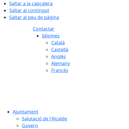
Saltar a la capçalera
Saltar al contingut
Saltar al peu de pàgina
Contactar
Idiomes
Català
Castellà
Anglès
Alemany
Francès
06.08.2026 | 16:56
Ajuntament
Salutació de l'Alcalde
Govern