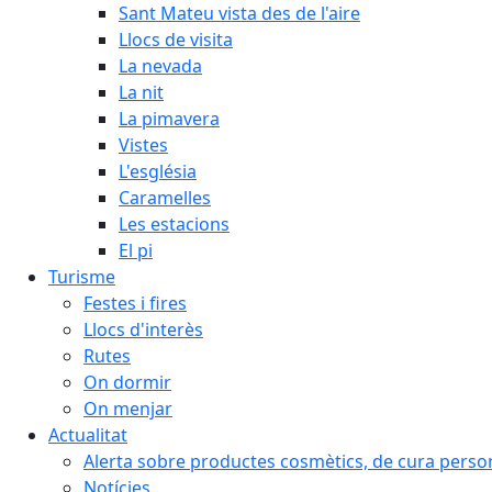
Sant Mateu vista des de l'aire
Llocs de visita
La nevada
La nit
La pimavera
Vistes
L'església
Caramelles
Les estacions
El pi
Turisme
Festes i fires
Llocs d'interès
Rutes
On dormir
On menjar
Actualitat
Alerta sobre productes cosmètics, de cura person
Notícies