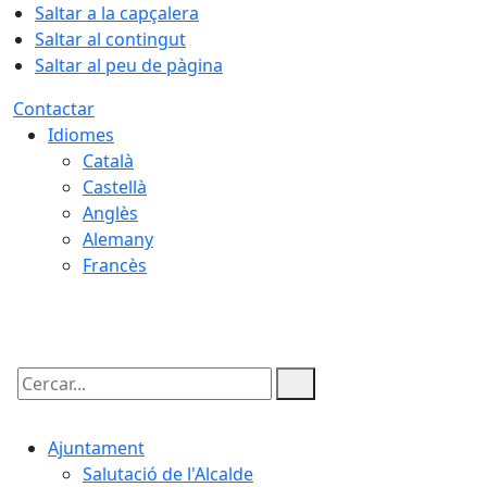
Saltar a la capçalera
Saltar al contingut
Saltar al peu de pàgina
Contactar
Idiomes
Català
Castellà
Anglès
Alemany
Francès
08.08.2026 | 02:54
Cercar:
Ajuntament
Salutació de l'Alcalde