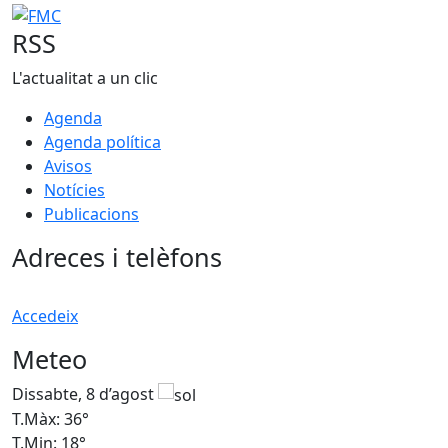
FMC
RSS
L'actualitat a un clic
Agenda
Agenda política
Avisos
Notícies
Publicacions
Adreces i telèfons
Accedeix
Meteo
Dissabte, 8 d’agost
D
T.Màx: 36°
T
T.Min: 18°
T