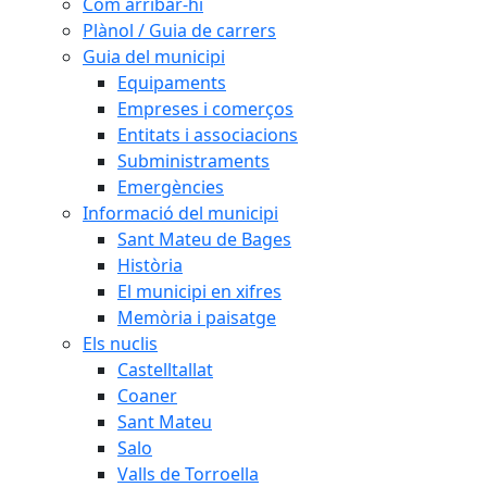
Com arribar-hi
Plànol / Guia de carrers
Guia del municipi
Equipaments
Empreses i comerços
Entitats i associacions
Subministraments
Emergències
Informació del municipi
Sant Mateu de Bages
Història
El municipi en xifres
Memòria i paisatge
Els nuclis
Castelltallat
Coaner
Sant Mateu
Salo
Valls de Torroella