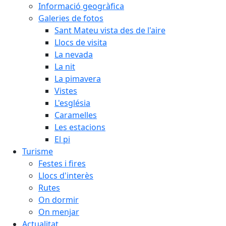
Informació geogràfica
Galeries de fotos
Sant Mateu vista des de l'aire
Llocs de visita
La nevada
La nit
La pimavera
Vistes
L'església
Caramelles
Les estacions
El pi
Turisme
Festes i fires
Llocs d'interès
Rutes
On dormir
On menjar
Actualitat