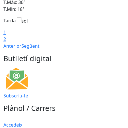
T.Màx: 36°
T
T.Min: 18°
T
Tarda
T
1
2
Anterior
Següent
Butlletí digital
Subscriu-te
Plànol / Carrers
Accedeix