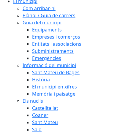
El municipi
Com arribar-hi
Plànol / Guia de carrers
Guia del municipi
Equipaments
Empreses i comerços
Entitats i associacions
Subministraments
Emergències
Informació del municipi
Sant Mateu de Bages
Història
El municipi en xifres
Memòria i paisatge
Els nuclis
Castelltallat
Coaner
Sant Mateu
Salo