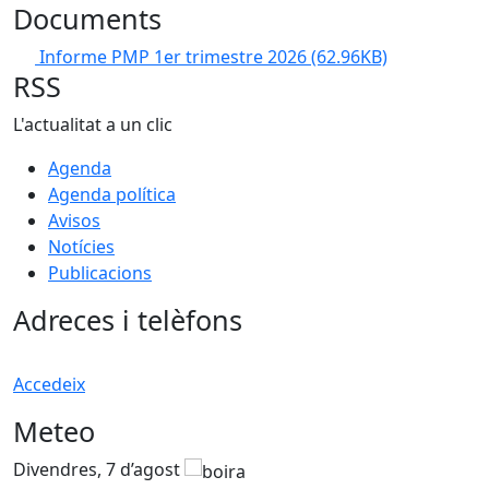
Documents
Informe PMP 1er trimestre 2026
(62.96KB)
RSS
L'actualitat a un clic
Agenda
Agenda política
Avisos
Notícies
Publicacions
Adreces i telèfons
Accedeix
Meteo
Divendres, 7 d’agost
D