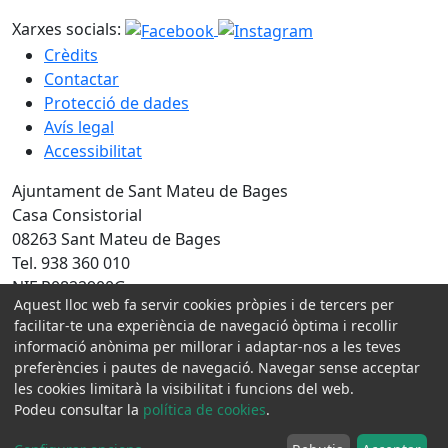
Xarxes socials:
Crèdits
Contactar
Protecció de dades
Avís legal
Accessibilitat
Ajuntament de Sant Mateu de Bages
Casa Consistorial
08263 Sant Mateu de Bages
Tel. 938 360 010
NIF P0822900G
Aquest lloc web fa servir cookies pròpies i de tercers per
facilitar-te una experiència de navegació òptima i recollir
Amb la col·laboració de:
informació anònima per millorar i adaptar-nos a les teves
preferències i pautes de navegació. Navegar sense acceptar
les cookies limitarà la visibilitat i funcions del web.
Podeu consultar la
política de cookies
.