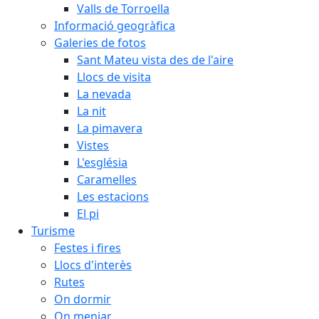
Valls de Torroella
Informació geogràfica
Galeries de fotos
Sant Mateu vista des de l'aire
Llocs de visita
La nevada
La nit
La pimavera
Vistes
L'església
Caramelles
Les estacions
El pi
Turisme
Festes i fires
Llocs d'interès
Rutes
On dormir
On menjar