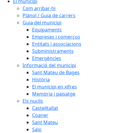
El municipi
Com arribar-hi
Plànol / Guia de carrers
Guia del municipi
Equipaments
Empreses i comerços
Entitats i associacions
Subministraments
Emergències
Informació del municipi
Sant Mateu de Bages
Història
El municipi en xifres
Memòria i paisatge
Els nuclis
Castelltallat
Coaner
Sant Mateu
Salo