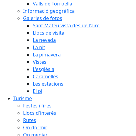
Valls de Torroella
Informació geogràfica
Galeries de fotos
Sant Mateu vista des de l'aire
Llocs de visita
La nevada
La nit
La pimavera
Vistes
L'església
Caramelles
Les estacions
El pi
Turisme
Festes i fires
Llocs d'interès
Rutes
On dormir
On menjar