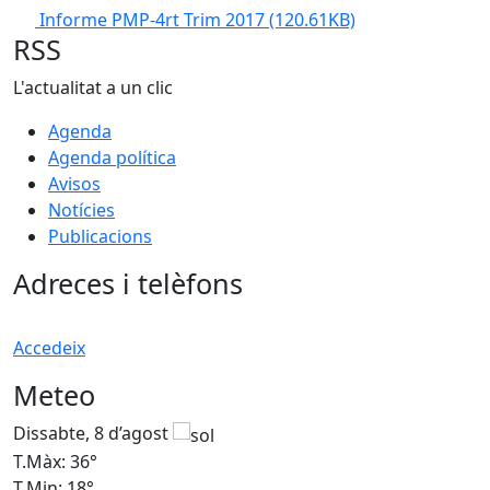
Informe PMP-4rt Trim 2017
(120.61KB)
RSS
L'actualitat a un clic
Agenda
Agenda política
Avisos
Notícies
Publicacions
Adreces i telèfons
Accedeix
Meteo
Dissabte, 8 d’agost
D
T.Màx: 36°
T
T.Min: 18°
T