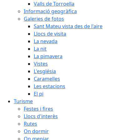
Valls de Torroella
Informació geogràfica
Galeries de fotos
Sant Mateu vista des de l'aire
Llocs de visita
La nevada
La nit
La pimavera
Vistes
L'església
Caramelles
Les estacions
El pi
Turisme
Festes i fires
Llocs d'interès
Rutes
On dormir
On menjar