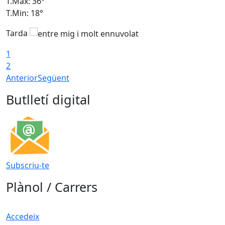
T.Màx: 36°
T
T.Min: 18°
T
Tarda
1
2
Anterior
Següent
Butlletí digital
Subscriu-te
Plànol / Carrers
Accedeix