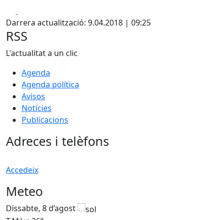
Facebook
X
Darrera actualització: 9.04.2018 | 09:25
RSS
L'actualitat a un clic
Agenda
Agenda política
Avisos
Notícies
Publicacions
Adreces i telèfons
Accedeix
Meteo
Dissabte, 8 d’agost
D