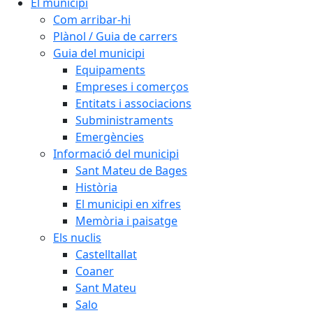
El municipi
Com arribar-hi
Plànol / Guia de carrers
Guia del municipi
Equipaments
Empreses i comerços
Entitats i associacions
Subministraments
Emergències
Informació del municipi
Sant Mateu de Bages
Història
El municipi en xifres
Memòria i paisatge
Els nuclis
Castelltallat
Coaner
Sant Mateu
Salo