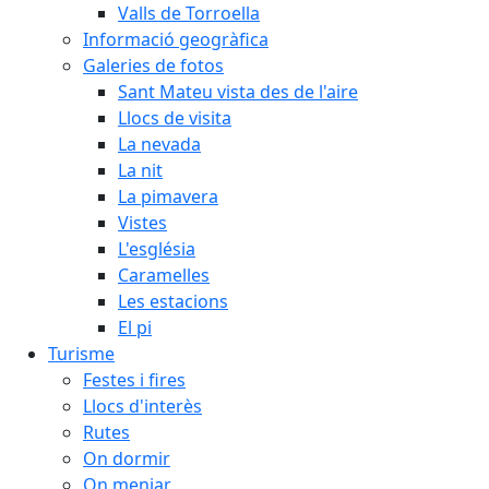
Valls de Torroella
Informació geogràfica
Galeries de fotos
Sant Mateu vista des de l'aire
Llocs de visita
La nevada
La nit
La pimavera
Vistes
L'església
Caramelles
Les estacions
El pi
Turisme
Festes i fires
Llocs d'interès
Rutes
On dormir
On menjar