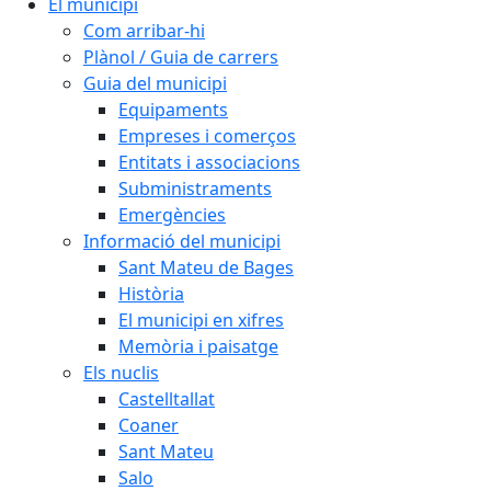
El municipi
Com arribar-hi
Plànol / Guia de carrers
Guia del municipi
Equipaments
Empreses i comerços
Entitats i associacions
Subministraments
Emergències
Informació del municipi
Sant Mateu de Bages
Història
El municipi en xifres
Memòria i paisatge
Els nuclis
Castelltallat
Coaner
Sant Mateu
Salo