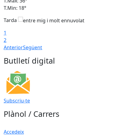
T.Màx: 36°
T
T.Min: 18°
T
Tarda
1
2
Anterior
Següent
Butlletí digital
Subscriu-te
Plànol / Carrers
Accedeix