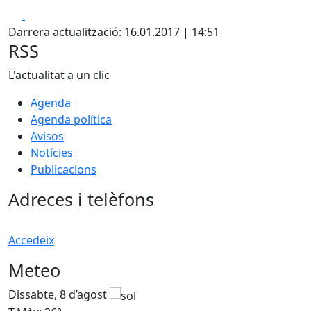
Facebook
X
Darrera actualització: 16.01.2017 | 14:51
RSS
L'actualitat a un clic
Agenda
Agenda política
Avisos
Notícies
Publicacions
Adreces i telèfons
Accedeix
Meteo
Dissabte, 8 d’agost
D