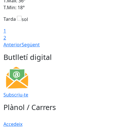
T.Màx: 36°
T
T.Min: 18°
T
Tarda
T
1
2
Anterior
Següent
Butlletí digital
Subscriu-te
Plànol / Carrers
Accedeix