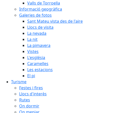
Valls de Torroella
Informació geogràfica
Galeries de fotos
Sant Mateu vista des de l'aire
Llocs de visita
La nevada
La nit
La pimavera
Vistes
L'església
Caramelles
Les estacions
El pi
Turisme
Festes i fires
Llocs d'interès
Rutes
On dormir
On menjar