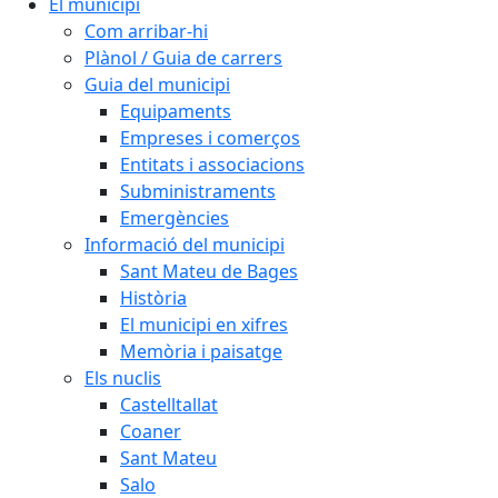
El municipi
Com arribar-hi
Plànol / Guia de carrers
Guia del municipi
Equipaments
Empreses i comerços
Entitats i associacions
Subministraments
Emergències
Informació del municipi
Sant Mateu de Bages
Història
El municipi en xifres
Memòria i paisatge
Els nuclis
Castelltallat
Coaner
Sant Mateu
Salo