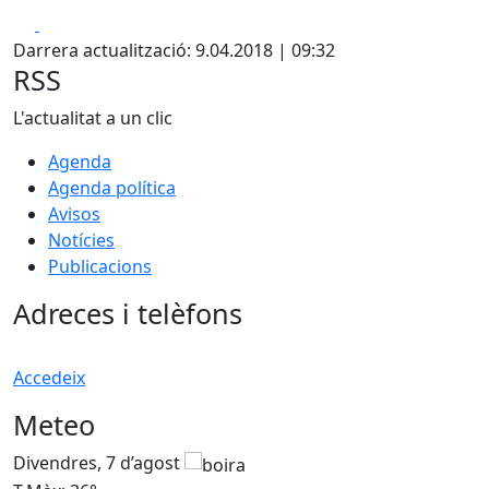
Facebook
X
Darrera actualització: 9.04.2018 | 09:32
RSS
L'actualitat a un clic
Agenda
Agenda política
Avisos
Notícies
Publicacions
Adreces i telèfons
Accedeix
Meteo
Divendres, 7 d’agost
D