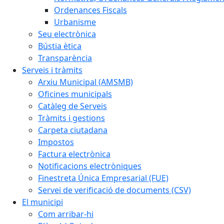
Ordenances Fiscals
Urbanisme
Seu electrònica
Bústia ètica
Transparència
Serveis i tràmits
Arxiu Municipal (AMSMB)
Oficines municipals
Catàleg de Serveis
Tràmits i gestions
Carpeta ciutadana
Impostos
Factura electrònica
Notificacions electròniques
Finestreta Única Empresarial (FUE)
Servei de verificació de documents (CSV)
El municipi
Com arribar-hi