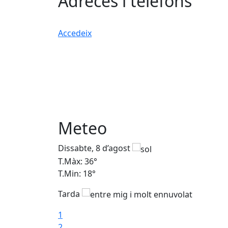
Adreces i telèfons
Accedeix
Meteo
Dissabte, 8 d’agost
T.Màx: 36°
T.Min: 18°
Tarda
1
2