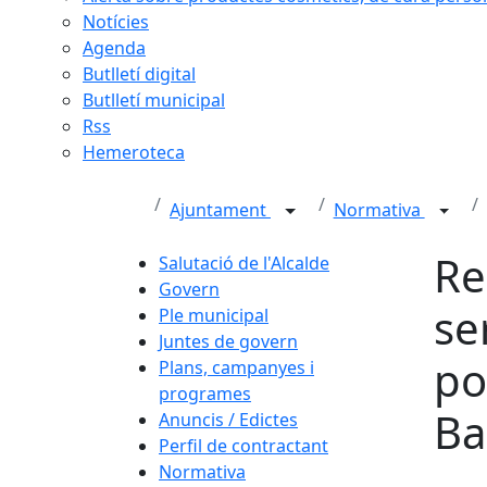
Notícies
Agenda
Butlletí digital
Butlletí municipal
Rss
Hemeroteca
Ajuntament
Normativa
Re
Salutació de l'Alcalde
Govern
se
Ple municipal
Juntes de govern
po
Plans, campanyes i
programes
Ba
Anuncis / Edictes
Perfil de contractant
Normativa
Fa