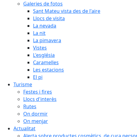
Galeries de fotos
Sant Mateu vista des de l'aire
Llocs de visita
La nevada
La nit
La pimavera
Vistes
L'església
Caramelles
Les estacions
El pi
Turisme
Festes i fires
Llocs d'interès
Rutes
On dormir
On menjar
Actualitat
Alerta sobre productes cosmètics, de cura person