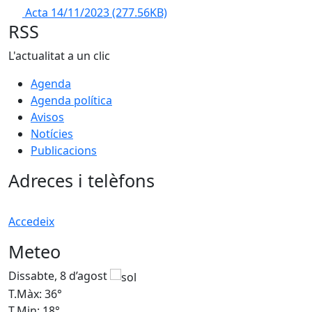
Acta 14/11/2023
(277.56KB)
RSS
L'actualitat a un clic
Agenda
Agenda política
Avisos
Notícies
Publicacions
Adreces i telèfons
Accedeix
Meteo
Dissabte, 8 d’agost
D
T.Màx: 36°
T
T.Min: 18°
T