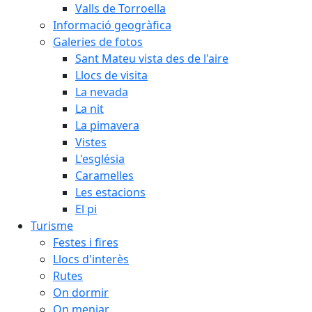
Valls de Torroella
Informació geogràfica
Galeries de fotos
Sant Mateu vista des de l'aire
Llocs de visita
La nevada
La nit
La pimavera
Vistes
L'església
Caramelles
Les estacions
El pi
Turisme
Festes i fires
Llocs d'interès
Rutes
On dormir
On menjar