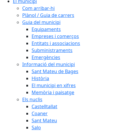
El municipi
Com arribar-hi
Plànol / Guia de carrers
Guia del municipi
Equipaments
Empreses i comerços
Entitats i associacions
Subministraments
Emergències
Informació del municipi
Sant Mateu de Bages
Història
El municipi en xifres
Memòria i paisatge
Els nuclis
Castelltallat
Coaner
Sant Mateu
Salo