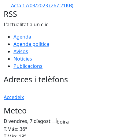
Acta 17/03/2023
(267.21KB)
RSS
L'actualitat a un clic
Agenda
Agenda política
Avisos
Notícies
Publicacions
Adreces i telèfons
Accedeix
Meteo
Divendres, 7 d’agost
D
T.Màx: 36°
T
T.Min: 18°
T