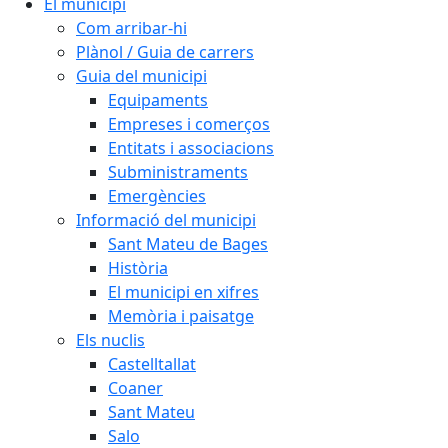
El municipi
Com arribar-hi
Plànol / Guia de carrers
Guia del municipi
Equipaments
Empreses i comerços
Entitats i associacions
Subministraments
Emergències
Informació del municipi
Sant Mateu de Bages
Història
El municipi en xifres
Memòria i paisatge
Els nuclis
Castelltallat
Coaner
Sant Mateu
Salo