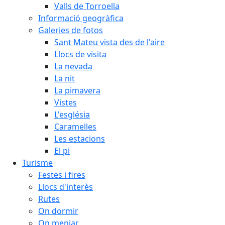
Valls de Torroella
Informació geogràfica
Galeries de fotos
Sant Mateu vista des de l'aire
Llocs de visita
La nevada
La nit
La pimavera
Vistes
L'església
Caramelles
Les estacions
El pi
Turisme
Festes i fires
Llocs d'interès
Rutes
On dormir
On menjar