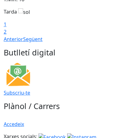
Tarda
T
1
2
Anterior
Següent
Butlletí digital
Subscriu-te
Plànol / Carrers
Accedeix
Xarxes socials: