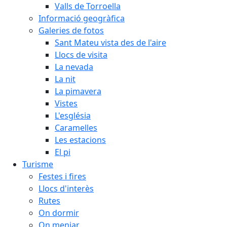
Valls de Torroella
Informació geogràfica
Galeries de fotos
Sant Mateu vista des de l'aire
Llocs de visita
La nevada
La nit
La pimavera
Vistes
L'església
Caramelles
Les estacions
El pi
Turisme
Festes i fires
Llocs d'interès
Rutes
On dormir
On menjar