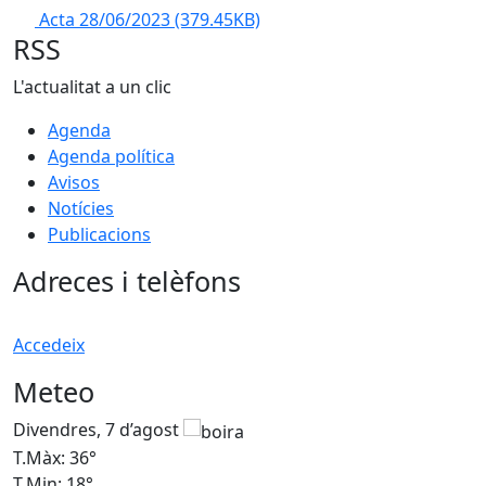
Acta 28/06/2023
(379.45KB)
RSS
L'actualitat a un clic
Agenda
Agenda política
Avisos
Notícies
Publicacions
Adreces i telèfons
Accedeix
Meteo
Divendres, 7 d’agost
D
T.Màx: 36°
T
T.Min: 18°
T