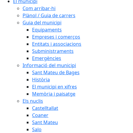
El municipi
Com arribar-hi
Plànol / Guia de carrers
Guia del municipi
Equipaments
Empreses i comerços
Entitats i associacions
Subministraments
Emergències
Informació del municipi
Sant Mateu de Bages
Història
El municipi en xifres
Memòria i paisatge
Els nuclis
Castelltallat
Coaner
Sant Mateu
Salo