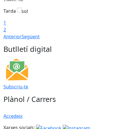
Tarda
T
1
2
Anterior
Següent
Butlletí digital
Subscriu-te
Plànol / Carrers
Accedeix
Xarxes socials: