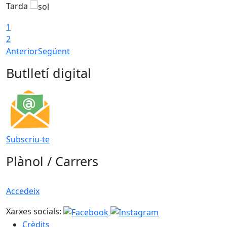
Tarda
T
1
2
Anterior
Següent
Butlletí digital
Subscriu-te
Plànol / Carrers
Accedeix
Xarxes socials:
Crèdits