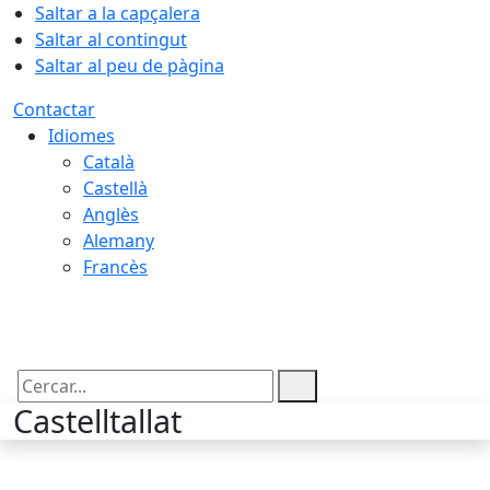
Saltar a la capçalera
Saltar al contingut
Saltar al peu de pàgina
Contactar
Idiomes
Català
Castellà
Anglès
Alemany
Francès
06.08.2026 | 19:30
Cercar:
Castelltallat