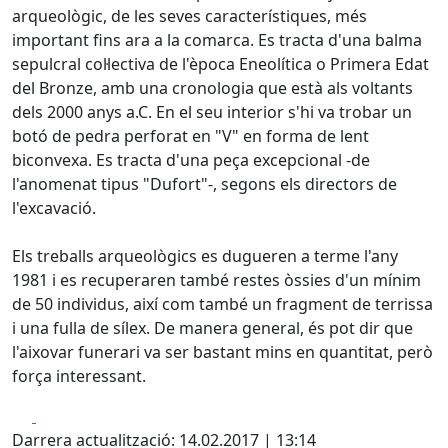
arqueològic, de les seves característiques, més
important fins ara a la comarca. Es tracta d'una balma
sepulcral col·lectiva de l'època Eneolítica o Primera Edat
del Bronze, amb una cronologia que està als voltants
dels 2000 anys a.C. En el seu interior s'hi va trobar un
botó de pedra perforat en "V" en forma de lent
biconvexa. Es tracta d'una peça excepcional -de
l'anomenat tipus "Dufort"-, segons els directors de
l'excavació.
Els treballs arqueològics es dugueren a terme l'any
1981 i es recuperaren també restes òssies d'un mínim
de 50 individus, així com també un fragment de terrissa
i una fulla de sílex. De manera general, és pot dir que
l'aixovar funerari va ser bastant mins en quantitat, però
força interessant.
Facebook
X
Darrera actualització: 14.02.2017 | 13:14