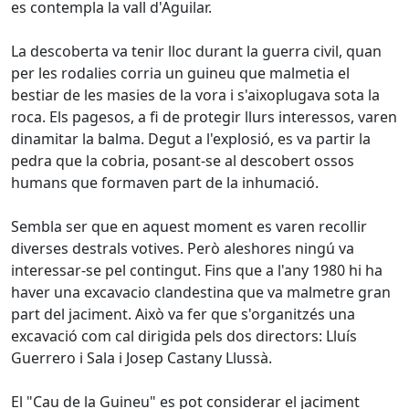
es contempla la vall d'Aguilar.
La descoberta va tenir lloc durant la guerra civil, quan
per les rodalies corria un guineu que malmetia el
bestiar de les masies de la vora i s'aixoplugava sota la
roca. Els pagesos, a fi de protegir llurs interessos, varen
dinamitar la balma. Degut a l'explosió, es va partir la
pedra que la cobria, posant-se al descobert ossos
humans que formaven part de la inhumació.
Sembla ser que en aquest moment es varen recollir
diverses destrals votives. Però aleshores ningú va
interessar-se pel contingut. Fins que a l'any 1980 hi ha
haver una excavacio clandestina que va malmetre gran
part del jaciment. Això va fer que s'organitzés una
excavació com cal dirigida pels dos directors: Lluís
Guerrero i Sala i Josep Castany Llussà.
El "Cau de la Guineu" es pot considerar el jaciment