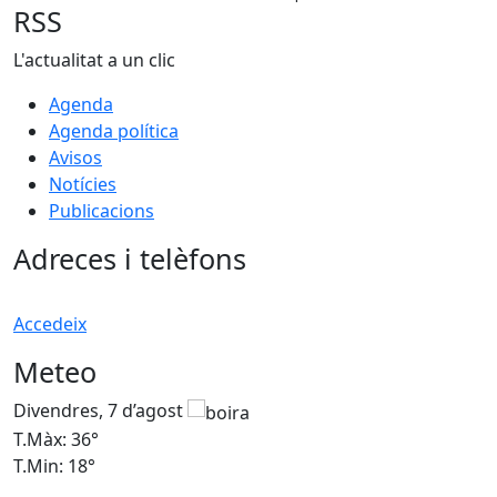
RSS
L'actualitat a un clic
Agenda
Agenda política
Avisos
Notícies
Publicacions
Adreces i telèfons
Accedeix
Meteo
Divendres, 7 d’agost
D
T.Màx: 36°
T
T.Min: 18°
T