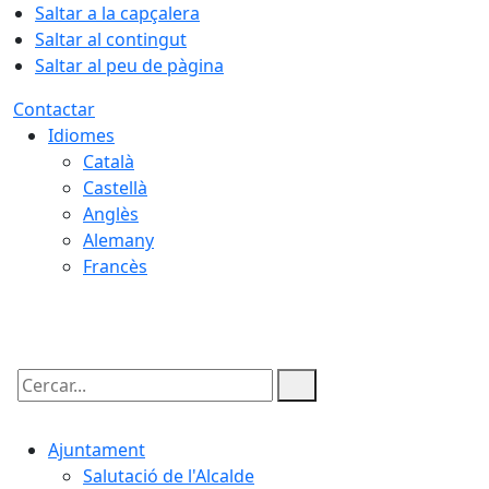
Saltar a la capçalera
Saltar al contingut
Saltar al peu de pàgina
Contactar
Idiomes
Català
Castellà
Anglès
Alemany
Francès
09.08.2026 | 11:02
Cercar:
Ajuntament
Salutació de l'Alcalde