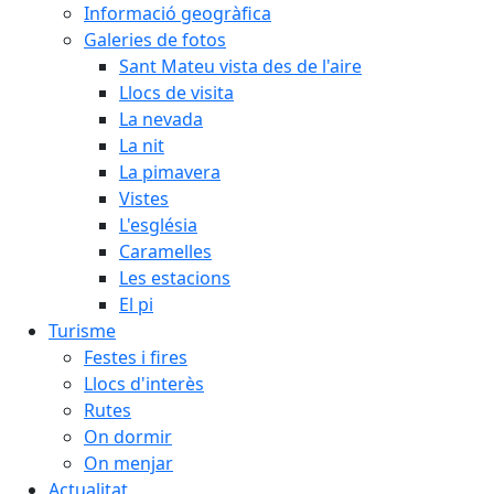
Informació geogràfica
Galeries de fotos
Sant Mateu vista des de l'aire
Llocs de visita
La nevada
La nit
La pimavera
Vistes
L'església
Caramelles
Les estacions
El pi
Turisme
Festes i fires
Llocs d'interès
Rutes
On dormir
On menjar
Actualitat