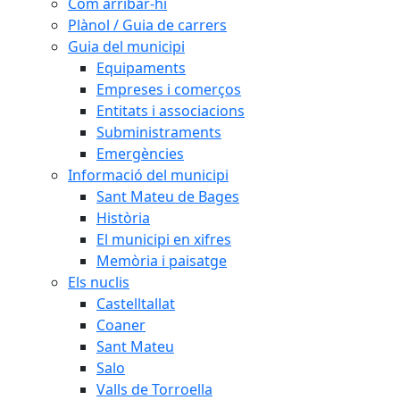
Com arribar-hi
Plànol / Guia de carrers
Guia del municipi
Equipaments
Empreses i comerços
Entitats i associacions
Subministraments
Emergències
Informació del municipi
Sant Mateu de Bages
Història
El municipi en xifres
Memòria i paisatge
Els nuclis
Castelltallat
Coaner
Sant Mateu
Salo
Valls de Torroella