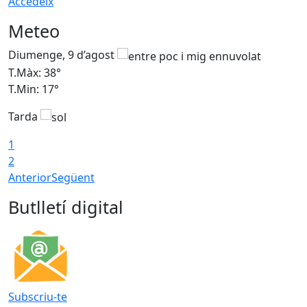
Accedeix
Meteo
Diumenge, 9 d’agost
D
T.Màx: 38°
T
T.Min: 17°
T
Tarda
T
1
2
Anterior
Següent
Butlletí digital
Subscriu-te