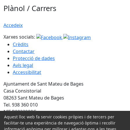
Plànol / Carrers
Accedeix
Xarxes socials:
Crèdits
Contactar
Protecció de dades
Avís legal
Accessibilitat
Ajuntament de Sant Mateu de Bages
Casa Consistorial
08263 Sant Mateu de Bages
Tel. 938 360 010
NIF P0822900G
Aquest lloc web fa servir cookies pròpies i de tercers per
facilitar-te una experiència de navegació òptima i recollir
Amb la col·laboració de:
informació anònima per millorar i adaptar-nos a les teves