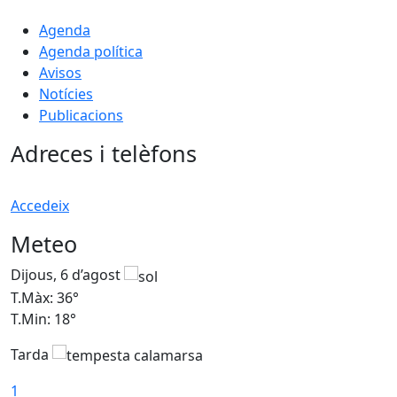
Agenda
Agenda política
Avisos
Notícies
Publicacions
Adreces i telèfons
Accedeix
Meteo
Dijous, 6 d’agost
D
T.Màx: 36°
T
T.Min: 18°
T
Tarda
T
1