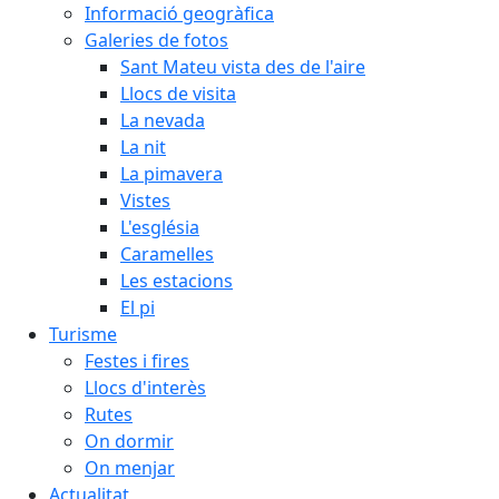
Informació geogràfica
Galeries de fotos
Sant Mateu vista des de l'aire
Llocs de visita
La nevada
La nit
La pimavera
Vistes
L'església
Caramelles
Les estacions
El pi
Turisme
Festes i fires
Llocs d'interès
Rutes
On dormir
On menjar
Actualitat