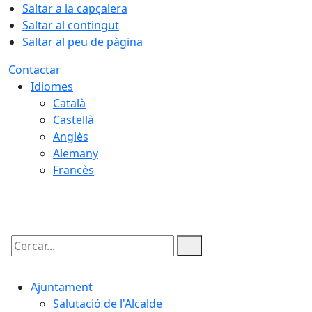
Saltar a la capçalera
Saltar al contingut
Saltar al peu de pàgina
Contactar
Idiomes
Català
Castellà
Anglès
Alemany
Francès
06.08.2026 | 12:02
Cercar:
Ajuntament
Salutació de l'Alcalde