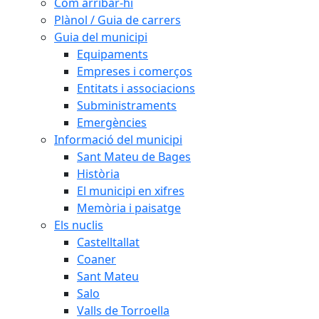
Com arribar-hi
Plànol / Guia de carrers
Guia del municipi
Equipaments
Empreses i comerços
Entitats i associacions
Subministraments
Emergències
Informació del municipi
Sant Mateu de Bages
Història
El municipi en xifres
Memòria i paisatge
Els nuclis
Castelltallat
Coaner
Sant Mateu
Salo
Valls de Torroella