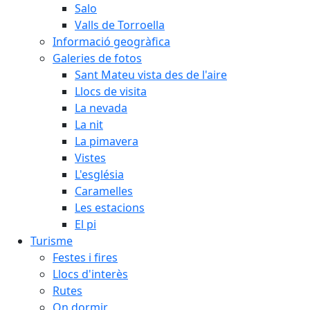
Salo
Valls de Torroella
Informació geogràfica
Galeries de fotos
Sant Mateu vista des de l'aire
Llocs de visita
La nevada
La nit
La pimavera
Vistes
L'església
Caramelles
Les estacions
El pi
Turisme
Festes i fires
Llocs d'interès
Rutes
On dormir