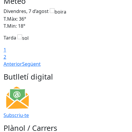
Meteo
Divendres, 7 d’agost
D
T.Màx: 36°
T
T.Min: 18°
T
Tarda
T
1
2
Anterior
Següent
Butlletí digital
Subscriu-te
Plànol / Carrers