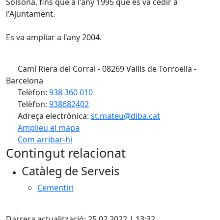
Solsona, fins que a l'any 1995 que es va cedir a
l'Ajuntament.
Es va ampliar a l'any 2004.
Camí Riera del Corral - 08269 Vallls de Torroella -
Barcelona
Telèfon:
938 360 010
Telèfon:
938682402
Adreça electrònica:
st.mateu@diba.cat
Amplieu el mapa
Com arribar-hi
Leaflet
| ©
OpenStreetMap
contributors
Contingut relacionat
+
Catàleg de Serveis
−
Cementiri
Facebook
X
Darrera actualització: 25.02.2022 | 13:32