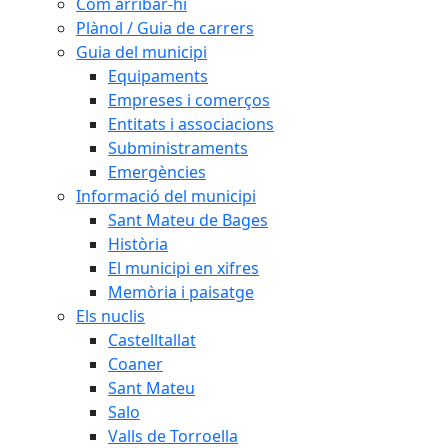
Com arribar-hi
Plànol / Guia de carrers
Guia del municipi
Equipaments
Empreses i comerços
Entitats i associacions
Subministraments
Emergències
Informació del municipi
Sant Mateu de Bages
Història
El municipi en xifres
Memòria i paisatge
Els nuclis
Castelltallat
Coaner
Sant Mateu
Salo
Valls de Torroella