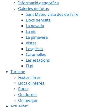
Informació geogràfica
Galeries de fotos
Sant Mateu vista des de l'aire
Llocs de visita
La nevada
La nit
La pimavera
Vistes
L'església
Caramelles
Les estacions
El pi
Turisme
Festes i fires
Llocs d'interès
Rutes
On dormir
On menjar
Actualitat