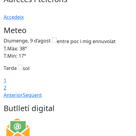
Accedeix
Meteo
Diumenge, 9 d’agost
D
T.Màx: 38°
T
T.Min: 17°
T
Tarda
T
1
2
Anterior
Següent
Butlletí digital