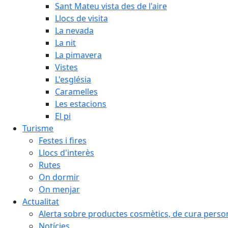
Sant Mateu vista des de l'aire
Llocs de visita
La nevada
La nit
La pimavera
Vistes
L'església
Caramelles
Les estacions
El pi
Turisme
Festes i fires
Llocs d'interès
Rutes
On dormir
On menjar
Actualitat
Alerta sobre productes cosmètics, de cura person
Notícies