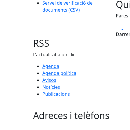
Qui
Servei de verificació de
documents (CSV)
Pares 
Fa
Darrer
RSS
L'actualitat a un clic
Agenda
Agenda política
Avisos
Notícies
Publicacions
Adreces i telèfons