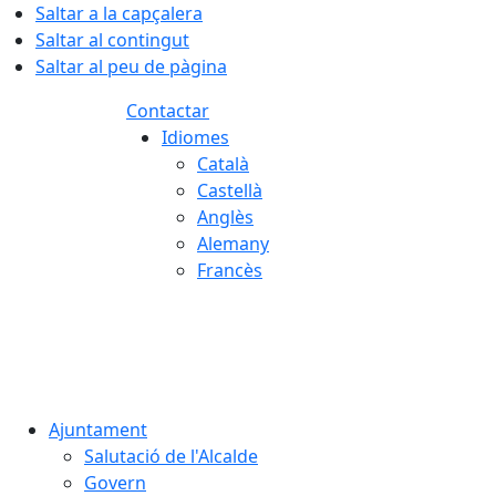
Saltar a la capçalera
Saltar al contingut
Saltar al peu de pàgina
Contactar
Idiomes
Català
Castellà
Anglès
Alemany
Francès
10.08.2026 | 04:15
Ajuntament
Salutació de l'Alcalde
Govern