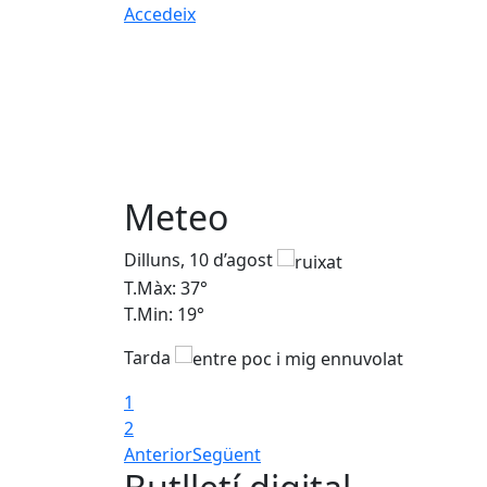
Accedeix
Meteo
Dilluns, 10 d’agost
T.Màx: 37°
T.Min: 19°
Tarda
1
2
Anterior
Següent