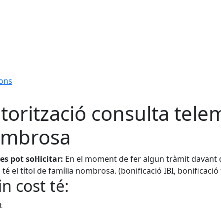
ions
torització consulta telemà
mbrosa
s pot sol·licitar:
En el moment de fer algun tràmit davant de
 té el títol de família nombrosa. (bonificació IBI, bonificació
n cost té:
t