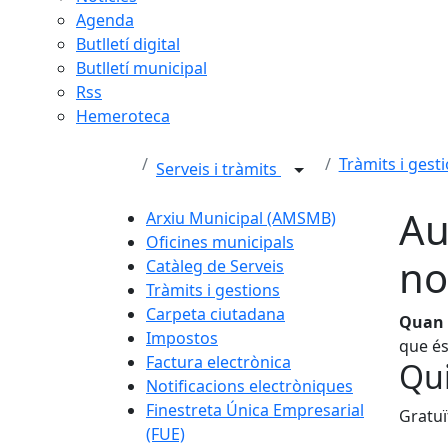
Agenda
Butlletí digital
Butlletí municipal
Rss
Hemeroteca
Tràmits i gest
Serveis i tràmits
Au
Arxiu Municipal (AMSMB)
Oficines municipals
no
Catàleg de Serveis
Tràmits i gestions
Carpeta ciutadana
Quan e
Impostos
que és
Factura electrònica
Qui
Notificacions electròniques
Finestreta Única Empresarial
Gratuï
(FUE)