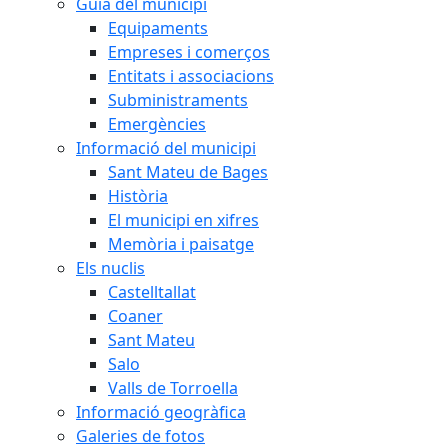
Guia del municipi
Equipaments
Empreses i comerços
Entitats i associacions
Subministraments
Emergències
Informació del municipi
Sant Mateu de Bages
Història
El municipi en xifres
Memòria i paisatge
Els nuclis
Castelltallat
Coaner
Sant Mateu
Salo
Valls de Torroella
Informació geogràfica
Galeries de fotos