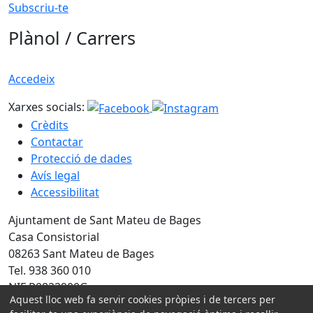
Subscriu-te
Plànol / Carrers
Accedeix
Xarxes socials:
Crèdits
Contactar
Protecció de dades
Avís legal
Accessibilitat
Ajuntament de Sant Mateu de Bages
Casa Consistorial
08263 Sant Mateu de Bages
Tel. 938 360 010
NIF P0822900G
Aquest lloc web fa servir cookies pròpies i de tercers per