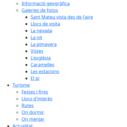
Informació geogràfica
Galeries de fotos
Sant Mateu vista des de l'aire
Llocs de visita
La nevada
La nit
La pimavera
Vistes
L'església
Caramelles
Les estacions
El pi
Turisme
Festes i fires
Llocs d'interès
Rutes
On dormir
On menjar
Actualitat