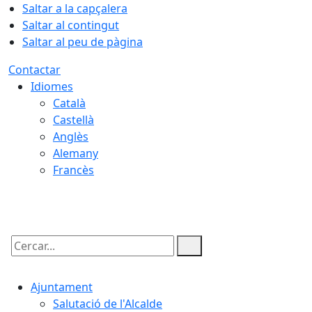
Saltar a la capçalera
Saltar al contingut
Saltar al peu de pàgina
Contactar
Idiomes
Català
Castellà
Anglès
Alemany
Francès
10.08.2026 | 02:12
Cercar:
Ajuntament
Salutació de l'Alcalde