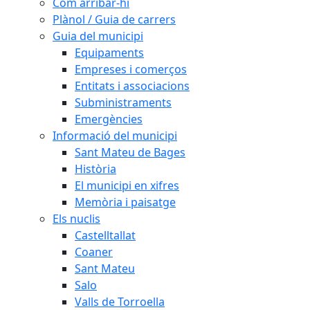
Com arribar-hi
Plànol / Guia de carrers
Guia del municipi
Equipaments
Empreses i comerços
Entitats i associacions
Subministraments
Emergències
Informació del municipi
Sant Mateu de Bages
Història
El municipi en xifres
Memòria i paisatge
Els nuclis
Castelltallat
Coaner
Sant Mateu
Salo
Valls de Torroella