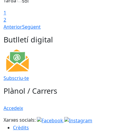
Tarda
T
1
2
Anterior
Següent
Butlletí digital
Subscriu-te
Plànol / Carrers
Accedeix
Xarxes socials:
Crèdits