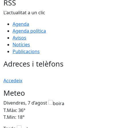
RSS
L'actualitat a un clic
Agenda
Agenda política
Avisos
Notícies
Publicacions
Adreces i telèfons
Accedeix
Meteo
Divendres, 7 d’agost
D
T.Màx: 36°
T
T.Min: 18°
T