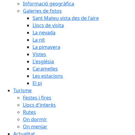
Informació geogràfica
Galeries de fotos
Sant Mateu vista des de l'aire
Llocs de visita
La nevada
La nit
La pimavera
Vistes
L'església
Caramelles
Les estacions
El pi
Turisme
Festes i fires
Llocs d'interès
Rutes
On dormir
On menjar
Actualitat