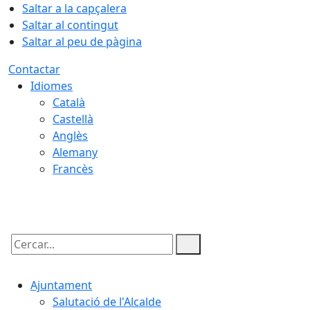
Saltar a la capçalera
Saltar al contingut
Saltar al peu de pàgina
Contactar
Idiomes
Català
Castellà
Anglès
Alemany
Francès
07.08.2026 | 01:16
Cercar:
Ajuntament
Salutació de l'Alcalde