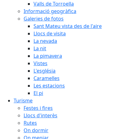
Valls de Torroella
Informació geogràfica
Galeries de fotos
Sant Mateu vista des de l'aire
Llocs de visita
La nevada
La nit
La pimavera
Vistes
L'església
Caramelles
Les estacions
El pi
Turisme
Festes i fires
Llocs d'interès
Rutes
On dormir
On menjar