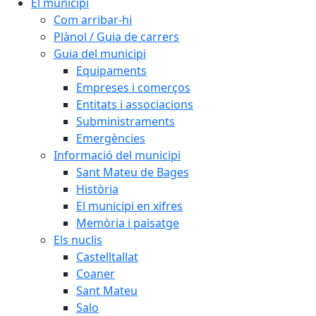
El municipi
Com arribar-hi
Plànol / Guia de carrers
Guia del municipi
Equipaments
Empreses i comerços
Entitats i associacions
Subministraments
Emergències
Informació del municipi
Sant Mateu de Bages
Història
El municipi en xifres
Memòria i paisatge
Els nuclis
Castelltallat
Coaner
Sant Mateu
Salo