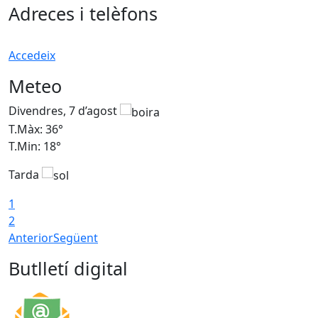
Adreces i telèfons
Accedeix
Meteo
Divendres, 7 d’agost
D
T.Màx: 36°
T
T.Min: 18°
T
Tarda
T
1
2
Anterior
Següent
Butlletí digital