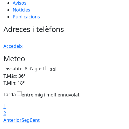
Avisos
Notícies
Publicacions
Adreces i telèfons
Accedeix
Meteo
Dissabte, 8 d’agost
D
T.Màx: 36°
T
T.Min: 18°
T
Tarda
1
2
Anterior
Següent