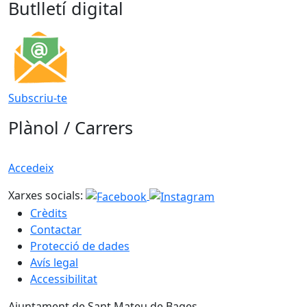
Butlletí digital
Subscriu-te
Plànol / Carrers
Accedeix
Xarxes socials:
Crèdits
Contactar
Protecció de dades
Avís legal
Accessibilitat
Ajuntament de Sant Mateu de Bages