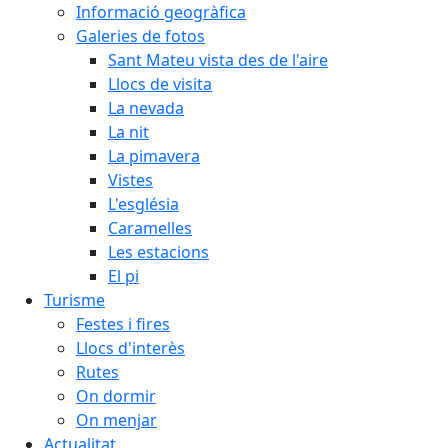
Informació geogràfica
Galeries de fotos
Sant Mateu vista des de l'aire
Llocs de visita
La nevada
La nit
La pimavera
Vistes
L'església
Caramelles
Les estacions
El pi
Turisme
Festes i fires
Llocs d'interès
Rutes
On dormir
On menjar
Actualitat