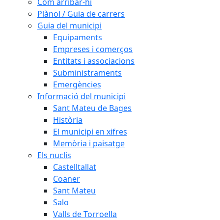
Com arribar-hi
Plànol / Guia de carrers
Guia del municipi
Equipaments
Empreses i comerços
Entitats i associacions
Subministraments
Emergències
Informació del municipi
Sant Mateu de Bages
Història
El municipi en xifres
Memòria i paisatge
Els nuclis
Castelltallat
Coaner
Sant Mateu
Salo
Valls de Torroella