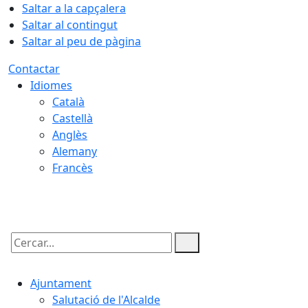
Saltar a la capçalera
Saltar al contingut
Saltar al peu de pàgina
Contactar
Idiomes
Català
Castellà
Anglès
Alemany
Francès
09.08.2026 | 07:11
Cercar:
Ajuntament
Salutació de l'Alcalde