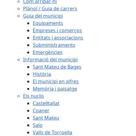
Com arribar-hi
Plànol / Guia de carrers
Guia del municipi
Equipaments
Empreses i comerços
Entitats i associacions
Subministraments
Emergències
Informació del municipi
Sant Mateu de Bages
Història
El municipi en xifres
Memòria i paisatge
Els nuclis
Castelltallat
Coaner
Sant Mateu
Salo
Valls de Torroella