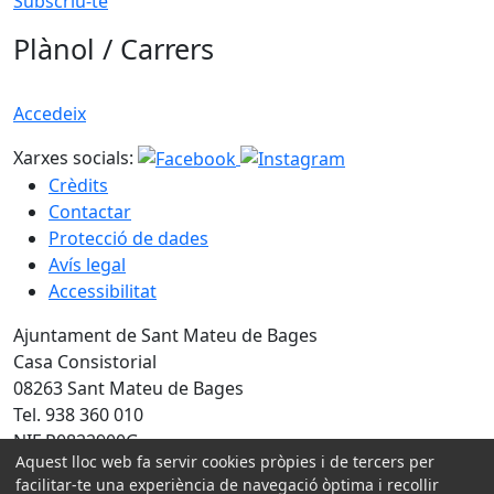
Subscriu-te
Plànol / Carrers
Accedeix
Xarxes socials:
Crèdits
Contactar
Protecció de dades
Avís legal
Accessibilitat
Ajuntament de Sant Mateu de Bages
Casa Consistorial
08263 Sant Mateu de Bages
Tel. 938 360 010
NIF P0822900G
Aquest lloc web fa servir cookies pròpies i de tercers per
Amb la col·laboració de:
facilitar-te una experiència de navegació òptima i recollir