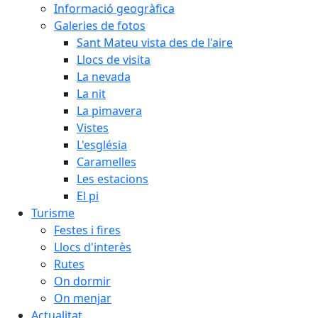
Informació geogràfica
Galeries de fotos
Sant Mateu vista des de l'aire
Llocs de visita
La nevada
La nit
La pimavera
Vistes
L'església
Caramelles
Les estacions
El pi
Turisme
Festes i fires
Llocs d'interès
Rutes
On dormir
On menjar
Actualitat