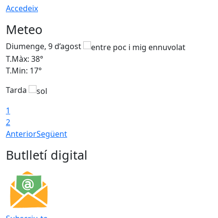
Accedeix
Meteo
Diumenge, 9 d’agost
D
T.Màx: 38°
T
T.Min: 17°
T
Tarda
T
1
2
Anterior
Següent
Butlletí digital