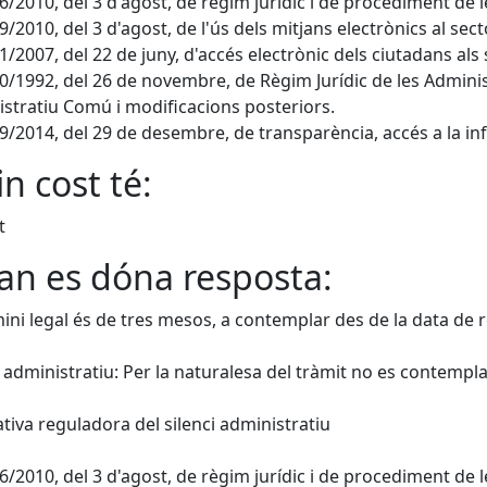
 26/2010, del 3 d'agost, de règim jurídic i de procediment de
 29/2010, del 3 d'agost, de l'ús dels mitjans electrònics al sec
 11/2007, del 22 de juny, d'accés electrònic dels ciutadans als 
 30/1992, del 26 de novembre, de Règim Jurídic de les Admin
stratiu Comú i modificacions posteriors.
 19/2014, del 29 de desembre, de transparència, accés a la i
n cost té:
t
n es dóna resposta:
mini legal és de tres mesos, a contemplar des de la data de reg
i administratiu: Per la naturalesa del tràmit no es contempla
iva reguladora del silenci administratiu
 26/2010, del 3 d'agost, de règim jurídic i de procediment de