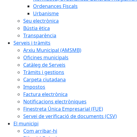
Ordenances Fiscals
Urbanisme
Seu electrònica
Bústia ètica
Transparència
Serveis i tràmits
Arxiu Municipal (AMSMB)
Oficines municipals
Catàleg de Serveis
Tràmits i gestions
Carpeta ciutadana
Impostos
Factura electrònica
Notificacions electròniques
Finestreta Única Empresarial (FUE)
Servei de verificació de documents (CSV)
El municipi
Com arribar-hi