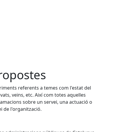
ropostes
eriments referents a temes com l'estat del
vats, veïns, etc. Així com totes aquelles
lamacions sobre un servei, una actuació o
i de l'organització.