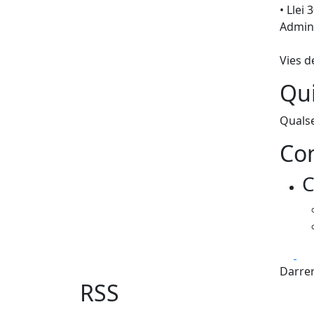
• Llei
Admini
Vies d
Qui
Quals
Con
C
Fa
Darrer
RSS