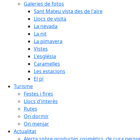
Galeries de fotos
Sant Mateu vista des de l'aire
Llocs de visita
La nevada
La nit
La pimavera
Vistes
L'església
Caramelles
Les estacions
El pi
Turisme
Festes i fires
Llocs d'interès
Rutes
On dormir
On menjar
Actualitat
Alerta sobre productes cosmètics, de cura person