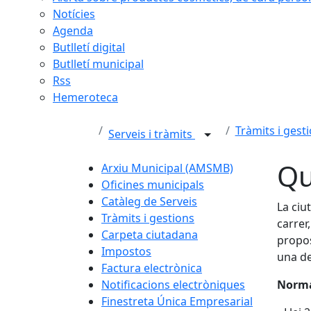
Notícies
Agenda
Butlletí digital
Butlletí municipal
Rss
Hemeroteca
Tràmits i gest
Serveis i tràmits
Qu
Arxiu Municipal (AMSMB)
Oficines municipals
Catàleg de Serveis
La ciu
Tràmits i gestions
carrer
Carpeta ciutadana
propos
Impostos
una de
Factura electrònica
Notificacions electròniques
Norma
Finestreta Única Empresarial