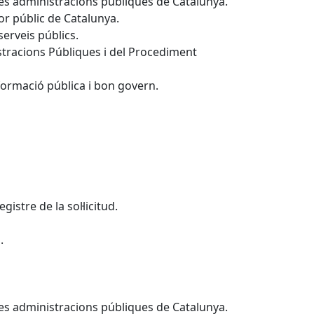
 les administracions públiques de Catalunya.
tor públic de Catalunya.
serveis públics.
istracions Públiques i del Procediment
nformació pública i bon govern.
istre de la sol·licitud.
.
 les administracions públiques de Catalunya.