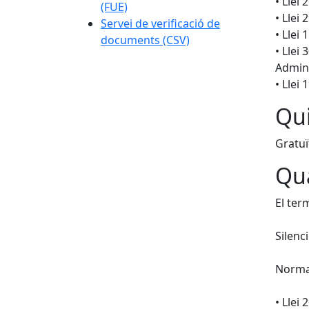
• Llei
(FUE)
• Llei
Servei de verificació de
• Llei
documents (CSV)
• Llei
Admini
• Llei
Qui
Gratuï
Qua
El ter
Silenc
Normat
• Llei