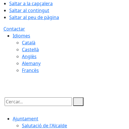
Saltar a la capçalera
Saltar al contingut
Saltar al peu de pàgina
Contactar
Idiomes
Català
Castellà
Anglès
Alemany
Francès
06.08.2026 | 12:23
Cercar:
Ajuntament
Salutació de l'Alcalde