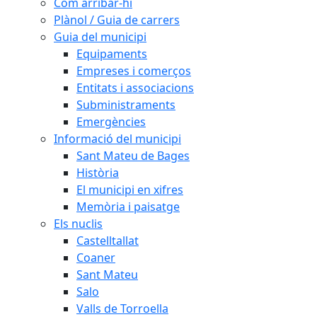
Com arribar-hi
Plànol / Guia de carrers
Guia del municipi
Equipaments
Empreses i comerços
Entitats i associacions
Subministraments
Emergències
Informació del municipi
Sant Mateu de Bages
Història
El municipi en xifres
Memòria i paisatge
Els nuclis
Castelltallat
Coaner
Sant Mateu
Salo
Valls de Torroella