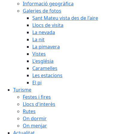
Informació geogràfica
Galeries de fotos
Sant Mateu vista des de l'aire
Llocs de visita
La nevada
La nit
La pimavera
Vistes
L'església
Caramelles
Les estacions
El pi
Turisme
Festes i fires
Llocs d'interès
Rutes
On dormir
On menjar
Actualitat