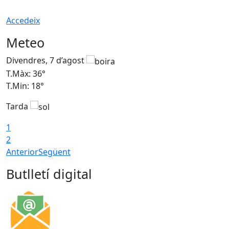
Accedeix
Meteo
Divendres, 7 d’agost
D
T.Màx: 36°
T
T.Min: 18°
T
Tarda
T
1
2
Anterior
Següent
Butlletí digital