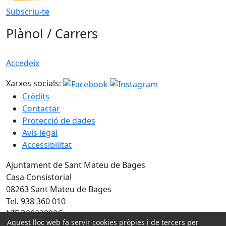
Subscriu-te
Plànol / Carrers
Accedeix
Xarxes socials:
Crèdits
Contactar
Protecció de dades
Avís legal
Accessibilitat
Ajuntament de Sant Mateu de Bages
Casa Consistorial
08263 Sant Mateu de Bages
Tel. 938 360 010
NIF P0822900G
Aquest lloc web fa servir cookies pròpies i de tercers per