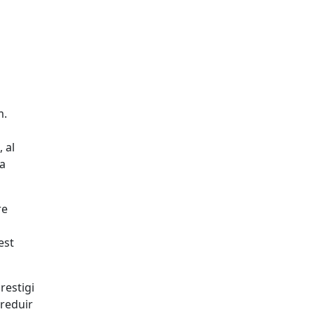
m.
 al
La
re
est
restigi
 reduir