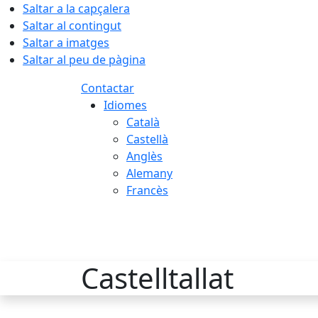
Saltar a la capçalera
Saltar al contingut
Saltar a imatges
Saltar al peu de pàgina
Contactar
Idiomes
Català
Castellà
Anglès
Alemany
Francès
07.08.2026 | 09:37
Castelltallat