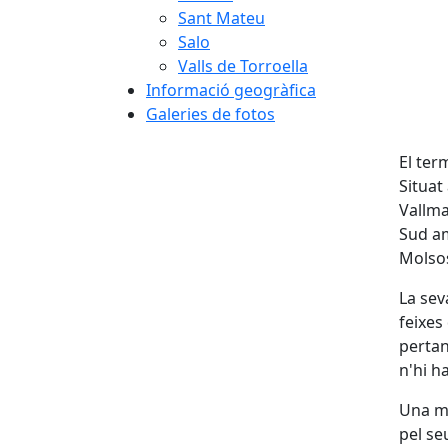
Sant Mateu
Salo
Valls de Torroella
Informació geogràfica
Galeries de fotos
El ter
Situat
Vallma
Sud am
Molsos
La sev
feixes
pertan
n'hi h
Una ma
pel se