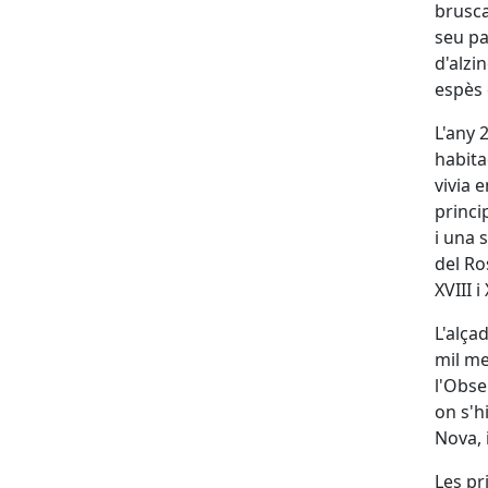
brusca
seu pa
d'alzi
espès 
L'any 
habita
vivia 
princi
i una 
del Ro
XVIII i 
L'alça
mil me
l'Obse
on s'h
Nova, 
Les pr