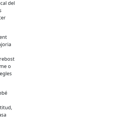
cal del
s
ter
ent
joria
 rebost
rme o
segles
rebé
titud,
asa