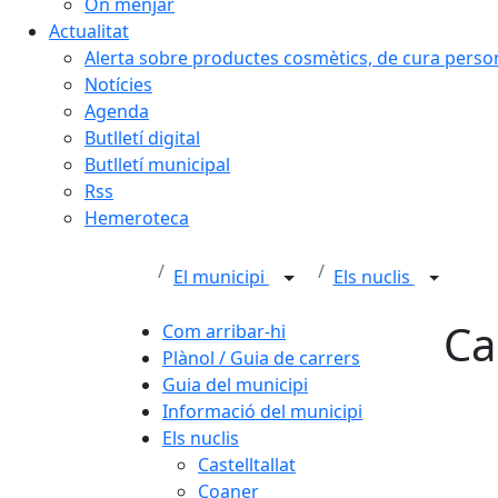
On menjar
Actualitat
Alerta sobre productes cosmètics, de cura person
Notícies
Agenda
Butlletí digital
Butlletí municipal
Rss
Hemeroteca
El municipi
Els nuclis
Ca
Com arribar-hi
Plànol / Guia de carrers
Guia del municipi
Informació del municipi
Els nuclis
Castelltallat
Coaner