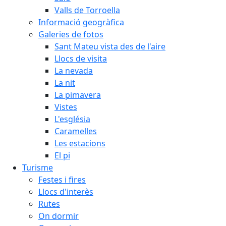
Valls de Torroella
Informació geogràfica
Galeries de fotos
Sant Mateu vista des de l'aire
Llocs de visita
La nevada
La nit
La pimavera
Vistes
L'església
Caramelles
Les estacions
El pi
Turisme
Festes i fires
Llocs d'interès
Rutes
On dormir