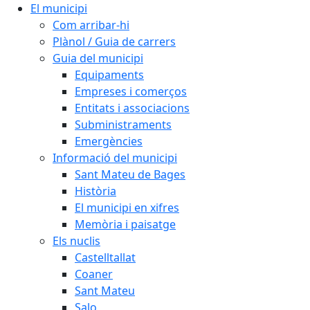
El municipi
Com arribar-hi
Plànol / Guia de carrers
Guia del municipi
Equipaments
Empreses i comerços
Entitats i associacions
Subministraments
Emergències
Informació del municipi
Sant Mateu de Bages
Història
El municipi en xifres
Memòria i paisatge
Els nuclis
Castelltallat
Coaner
Sant Mateu
Salo