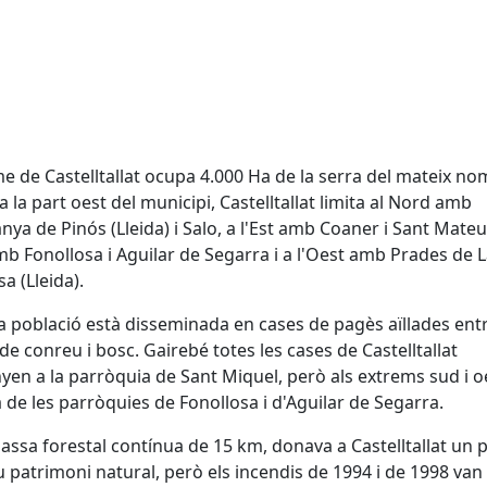
me de Castelltallat ocupa 4.000 Ha de la serra del mateix no
 a la part oest del municipi, Castelltallat limita al Nord amb
nya de Pinós (Lleida) i Salo, a l'Est amb Coaner i Sant Mateu,
b Fonollosa i Aguilar de Segarra i a l'Oest amb Prades de 
a (Lleida).
a població està disseminada en cases de pagès aïllades ent
 de conreu i bosc. Gairebé totes les cases de Castelltallat
yen a la parròquia de Sant Miquel, però als extrems sud i o
a de les parròquies de Fonollosa i d'Aguilar de Segarra.
ssa forestal contínua de 15 km, donava a Castelltallat un p
u patrimoni natural, però els incendis de 1994 i de 1998 van