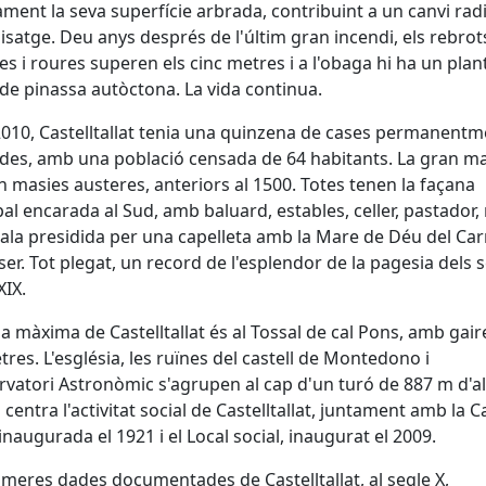
ment la seva superfície arbrada, contribuint a un canvi radi
isatge. Deu anys després de l'últim gran incendi, els rebrot
nes i roures superen els cinc metres i a l'obaga hi ha un plan
de pinassa autòctona. La vida continua.
2010, Castelltallat tenia una quinzena de cases permanentm
des, amb una població censada de 64 habitants. La gran ma
en masies austeres, anteriors al 1500. Totes tenen la façana
pal encarada al Sud, amb baluard, estables, celler, pastador,
sala presidida per una capelleta amb la Mare de Déu del Ca
ser. Tot plegat, un record de l'esplendor de la pagesia dels 
XIX.
da màxima de Castelltallat és al Tossal de cal Pons, amb gai
tres. L'església, les ruïnes del castell de Montedono i
rvatori Astronòmic s'agrupen al cap d'un turó de 887 m d'al
i centra l'activitat social de Castelltallat, juntament amb la C
inaugurada el 1921 i el Local social, inaugurat el 2009.
imeres dades documentades de Castelltallat, al segle X,